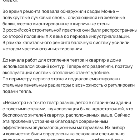
Во время ремонта подвала обнаружили своды Монье —
полукруглые лучковые своды, опирающиеся на железные
балки, жестко вмонтированные в кирпичные стены.
В российской строительной практике они были распространены
со второй половины XIX века до периода индустриализации.
В рамках капитального ремонта балочную систему усилили
методом частичного инъектирования.
До начала работ для отопления театра и квартир в доме
использовался общий контур. Теперь его разделили, поэтому
эксплуатация системы отопления станет удобнее.
По периметру первого этажа и подвалов смонтированы
стальные панельные радиаторы с возможностью регулировки
подачи тепла.
«Несмотря на то что театр размещается в старинном здании
с толстыми стенами, шумоизоляция была недостаточной, что
беспокоило жителей квартир, расположенных выше. Сейчас
эта проблема устранена благодаря современным
эффективным звукоизоляционным материалам. Их выбор
и количество были определены на основании специально
проведенного акустического расчета», — добавил Антон