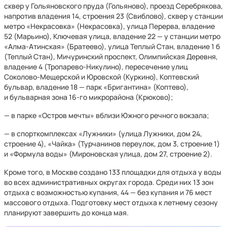
сквер у Гольяновского пруда (Гольяново), проезд Серебрякова,
напротив владения 14, строения 23 (Свиблово), сквер у станции
метро «Некрасовка» (Некрасовка), улица Перерва, владение
52 (Марьино), Ключевая улица, владение 22 — у станции метро
«Алма-Атинская» (Братеево), улица Теплый Стан, владение 1 б
(Теплый Стан), Мичуринский проспект, Олимпийская Деревня,
владение 4 (Тропарево-Никулино), пересечение улиц
Соколово-Мещерской и Юровской (Куркино), Коптевский
бульвар, владение 18 — парк «Бригантина» (Коптево),
и бульварная зона 16-го микрорайона (Крюково);
— в парке «Остров мечты» вблизи Южного речного вокзала;
— в спорткомплексах «Лужники» (улица Лужники, дом 24,
строение 4), «Чайка» (Турчанинов переулок, дом 3, строение 1)
и «Формула воды» (Мироновская улица, дом 27, строение 2).
Кроме того, в Москве создано 133 площадки для отдыха у воды
во всех административных округах города. Среди них 13 зон
отдыха с возможностью купания, 44 — без купания и 76 мест
массового отдыха. Подготовку мест отдыха к летнему сезону
планируют завершить до конца мая.