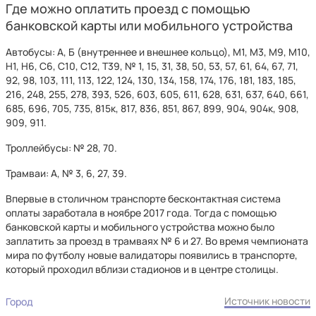
Где можно оплатить проезд с помощью
банковской карты или мобильного устройства
Автобусы: А, Б (внутреннее и внешнее кольцо), М1, М3, М9, М10,
Н1, Н6, С6, С10, С12, Т39, № 1, 15, 31, 38, 50, 53, 57, 61, 64, 67, 71,
92, 98, 103, 111, 113, 122, 124, 130, 134, 158, 174, 176, 181, 183, 185,
216, 248, 255, 278, 393, 526, 603, 605, 611, 628, 631, 637, 640, 661,
685, 696, 705, 735, 815к, 817, 836, 851, 867, 899, 904, 904к, 908,
909, 911.
Троллейбусы: № 28, 70.
Трамваи: А, № 3, 6, 27, 39.
Впервые в столичном транспорте бесконтактная система
оплаты заработала в ноябре 2017 года. Тогда с помощью
банковской карты и мобильного устройства можно было
заплатить за проезд в трамваях № 6 и 27. Во время чемпионата
мира по футболу новые валидаторы появились в транспорте,
который проходил вблизи стадионов и в центре столицы.
Источник новости
Город