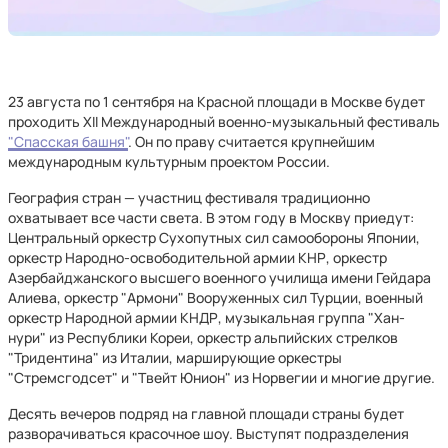
23 августа по 1 сентября на Красной площади в Москве будет
проходить XII Международный военно-музыкальный фестиваль
"Спасская башня"
. Он по праву считается крупнейшим
международным культурным проектом России.
География стран — участниц фестиваля традиционно
охватывает все части света. В этом году в Москву приедут:
Центральный оркестр Сухопутных сил самообороны Японии,
оркестр Народно-освободительной армии КНР, оркестр
Азербайджанского высшего военного училища имени Гейдара
Алиева, оркестр "Армони" Вооруженных сил Турции, военный
оркестр Народной армии КНДР, музыкальная группа "Хан-
нури" из Республики Кореи, оркестр альпийских стрелков
"Тридентина" из Италии, марширующие оркестры
"Стремсгодсет" и "Твейт Юнион" из Норвегии и многие другие.
Десять вечеров подряд на главной площади страны будет
разворачиваться красочное шоу. Выступят подразделения