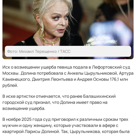
Фото: Михаил Терещенко / ТАСС
Иск о возмещении ущерба певица подала в Лефортовский суд
Москвы. Долина потребовала с Анжелы Цырульниковой, Артура
Каменецкого, Дмитрия Леонтьева и Андрея Основы 176,1 млн
рублей.
В иске артистки отмечается, что ранее Балашихинский
городской суд признал, что Долина имеет право на
возмещение ущерба.
В ноябре 2025 года суд приговорил к различным срокам трех
мужчин и одну женщину, которые участвовали в афере с
квартирой Ларисы Долиной. Так, Цырульникова, которая была