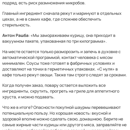
подряд, есть риск размножения микробов.
Главный ингредиент сначала режут и маринуют в отдельных
цехах, а не в самих кафе, где сложнее обеспечить
стерильность.
Антон Рашба
: «Мы замораживаем курицу, она приходит в
вакуумном пакете, упакованная по три килограмма».
На месте остается только разморозить и запечь в духовке с
автоматической программой, контакт человека с мясом
минимален. Соусы тоже готовят в фабричных условиях и
доставляют на точки в герметичных упаковках. «С нуля» в
кафе только режут овощи. Также там строго следят за сроками.
Когда получен заказ, повару остается выложить все
ингредиенты, скрутить, прогреть на гриле для аппетитного
хруста, и можно подавать.
Что же в итоге? Опасности покупной шаурмы перевешивают
потенциальную пользу. Но хорошая новость: вкусной и
здоровой вполне можно сделать свою, домашнюю. Берите не
самые жирные части курицы или другого мяса, заправляйте не