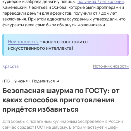
курьером и забрала деньги у певицы,
получила 7 лет колонии
.
Каменецкий, Леонтьев и Основа, которые были дропперами и
переводили деньги для аферистов, получили от 7 до 4 лет
заключения. При этом адвокаты осужденных утверждали, что
фигуранты дела сами были обмануты мошенниками.
Нейросоветы
– канал с советами от
искусственного интеллекта!
Источник новости
Красота
НТВ
9 июня
Поделиться
Безопасная шаурма по ГОСТу: от
каких способов приготовления
придётся избавиться
Для борьбы с повальным кулинарным беспределом в России
сейчас создают ГОСТ на шаурму. В этом участвует и шеф-