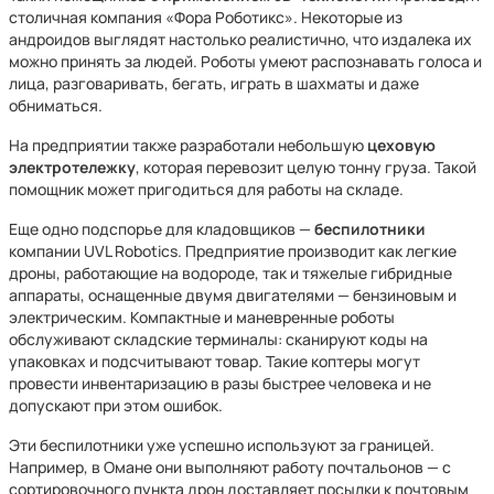
столичная компания «Фора Роботикс». Некоторые из
андроидов выглядят настолько реалистично, что издалека их
можно принять за людей. Роботы умеют распознавать голоса и
лица, разговаривать, бегать, играть в шахматы и даже
обниматься.
На предприятии также разработали небольшую
цеховую
электротележку
, которая перевозит целую тонну груза. Такой
помощник может пригодиться для работы на складе.
Еще одно подспорье для кладовщиков —
беспилотники
компании UVL Robotics. Предприятие производит как легкие
дроны, работающие на водороде, так и тяжелые гибридные
аппараты, оснащенные двумя двигателями — бензиновым и
электрическим. Компактные и маневренные роботы
обслуживают складские терминалы: сканируют коды на
упаковках и подсчитывают товар. Такие коптеры могут
провести инвентаризацию в разы быстрее человека и не
допускают при этом ошибок.
Эти беспилотники уже успешно используют за границей.
Например, в Омане они выполняют работу почтальонов — с
сортировочного пункта дрон доставляет посылки к почтовым