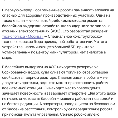
В первую очередь современные роботы заменяют человека на
опасных для здоровья производственных участках. Одна из
таких машин — уникальный
робокомплекс для ремонта
бассейнов выдержки отработанного ядерного топлива
на
атомных электростанциях (АЭС). Его разработал резидент
технополиса «Москва»
— Специальное конструкторско-
технологическое бюро прикладной робототехники. У этого
устройства, напоминающего большой 3D-принтер с
установленным по центру манипулятором, нет аналогов в
мире.
В бассейнах выдержки на АЭС находится резервуар с
борированной водой, куда сливают топливо, отработавшее
свой цикл в ядерном реакторе. Главная задача робота — не
допустить протечки, ведь это может приостановить работу
всей атомной станции. Он находит место повреждения,
зачищает поверхность и заваривает отверстие. Для этого даже
не нужно опустошать бассейн — машина работает под водой и
не боится радиации. А операторы, находящиеся на безопасном
от бассейна расстоянии, контролируют передвижение робота
при помощи пульта управления. Сейчас робокомплекс