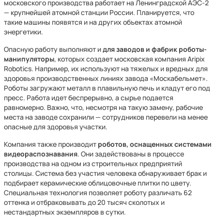
московского производства работает на Ленинградской АЭС-2
— крупнейшей атомной станции России. Планируется, что
такие машины появятся и на других объектах атомной
энергетики.
Опасную работу выполняют и
для заводов и фабрик роботы-
манипуляторы
, которых создает московская компания Aripix
Robotics. Например, их используют на тяжелых и вредных для
здоровья производственных линиях завода «Москабельмет».
Роботы загружают металл в плавильную печь и кладут его под
пресс. Работа идет беспрерывно, а сырье подается
равномерно. Важно, что, несмотря на такую замену, рабочие
места на заводе сохранили — сотрудников перевели на менее
опасные для здоровья участки.
Компания также производит
роботов, оснащенных системами
видеораспознавания
. Они задействованы в процессе
производства на одном из строительных предприятий
столицы. Система без участия человека обнаруживает брак и
подбирает керамические облицовочные плитки по цвету.
Специальная технология позволяет роботу различать 62
оттенка и отбраковывать до 20 тысяч сколотых и
нестандартных экземпляров в сутки.