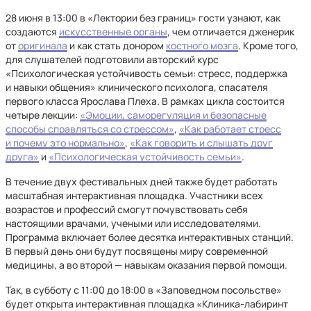
28 июня в 13:00 в «Лектории без границ» гости узнают, как
создаются
искусственные органы
, чем отличается дженерик
от
оригинала
и как стать донором
костного мозга
. Кроме того,
для слушателей подготовили авторский курс
«Психологическая устойчивость семьи: стресс, поддержка
и навыки общения» клинического психолога, спасателя
первого класса Ярослава Плеха. В рамках цикла состоится
четыре лекции:
«Эмоции, саморегуляция и безопасные
способы справляться со стрессом»
,
«Как работает стресс
и почему это нормально»
,
«Как говорить и слышать друг
друга»
и
«Психологическая устойчивость семьи»
.
В течение двух фестивальных дней также будет работать
масштабная интерактивная площадка. Участники всех
возрастов и профессий смогут почувствовать себя
настоящими врачами, учеными или исследователями.
Программа включает более десятка интерактивных станций.
В первый день они будут посвящены миру современной
медицины, а во второй — навыкам оказания первой помощи.
Так, в субботу с 11:00 до 18:00 в «Заповедном посольстве»
будет открыта интерактивная площадка «Клиника‑лабиринт