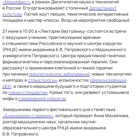
«Медикфест»
в рамках Десятилетия науки и технологий
в России. Его организовывает столичный
Департамент
культуры
. Гостей ждут лекции, тематические интерактивные
площадки и мастер-классы. Вход на мероприятия свободный.
27 июня в 15:00 в «Лектории без границ» состоятся встречи
с ведущими учеными, практикующими врачами
и специалистами Российского научного центра хирургии
(РНЦХ) имени академика Б.В. Петровского и Медицинского
университета Петровского, Центра предиктивной генетики,
фармакогенетики и персонализированной терапии. Они
расскажут о применении клеточной и генной терапии
при лечении
онкологических заболеваний
, новых технологиях
и методах в
стоматологии
, возможностях
криоконсервации
ДНК
, а также о медицине будущего и подготовке студентов
по
новым стандартам
. Кроме того, они развеют устоявшиеся
мифы о
современной хирургии
.
Завершением первого фестивального дня станет квиз
«Биомаркеры старения»
, который проведет Анна Михайлова,
доктор медицинских наук, начальник научно-
образовательного центра РНЦХ имени академика
Б.В. Петровского.