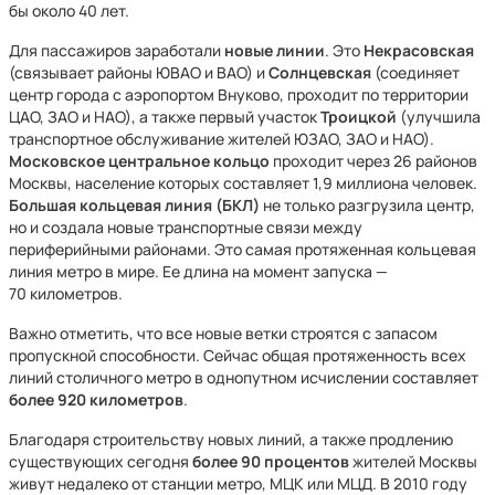
бы около 40 лет.
Для пассажиров заработали
новые линии
. Это
Некрасовская
(связывает районы ЮВАО и ВАО) и
Солнцевская
(соединяет
центр города с аэропортом Внуково, проходит по территории
ЦАО, ЗАО и НАО), а также первый участок
Троицкой
(улучшила
транспортное обслуживание жителей ЮЗАО, ЗАО и НАО).
Московское центральное кольцо
проходит через 26 районов
Москвы, население которых составляет 1,9 миллиона человек.
Большая кольцевая линия (БКЛ)
не только разгрузила центр,
но и создала новые транспортные связи между
периферийными районами. Это самая протяженная кольцевая
линия метро в мире. Ее длина на момент запуска —
70 километров.
Важно отметить, что все новые ветки строятся с запасом
пропускной способности. Сейчас общая протяженность всех
линий столичного метро в однопутном исчислении составляет
более 920 километров
.
Благодаря строительству новых линий, а также продлению
существующих сегодня
более 90 процентов
жителей Москвы
живут недалеко от станции метро, МЦК или МЦД. В 2010 году