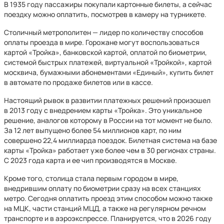
В 1935 году пассажиры покупали картонные билеты, а сейчас
поездку можно оплатить, посмотрев в камеру на турникете.
Столичный метрополитен — лидер по количеству способов
оплаты проезда в мире. Горожане могут воспользоваться
картой «Тройка», банковской картой, оплатой по биометрии,
системой быстрых платежей, виртуальной «Тройкой», картой
москвича, бумажными абонементами «Единый», купить билет
в автомате по продаже билетов или в кассе.
Настоящий рывок в развитии платежных решений произошел
в 2013 году с внедрением карты «Тройка». Это уникальное
решение, аналогов которому в России на тот момент не было.
За 12 лет выпущено более 54 миллионов карт, по ним
совершено 22,4 миллиарда поездок. Билетная система на базе
карты «Тройка» работает уже более чем в 30 регионах страны.
С 2023 года карта и ее чип производятся в Москве.
Кроме того, столица стала первым городом в мире,
внедрившим оплату по биометрии сразу на всех станциях
метро. Сегодня оплатить проезд этим способом можно также
на МЦК, части станций МЦД, а также на регулярном речном
транспорте и в аэроэкспрессе. Планируется, что в 2026 году