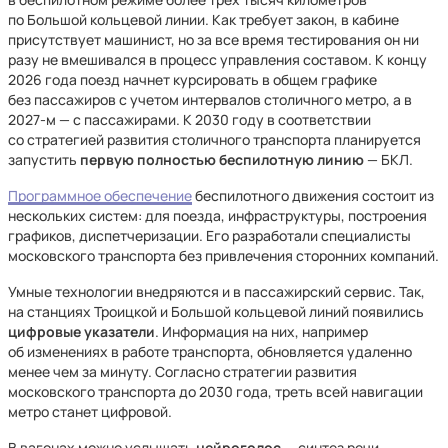
по Большой кольцевой линии. Как требует закон, в кабине
присутствует машинист, но за все время тестирования он ни
разу не вмешивался в процесс управления составом. К концу
2026 года поезд начнет курсировать в общем графике
без пассажиров с учетом интервалов столичного метро, а в
2027-м — с пассажирами. К 2030 году в соответствии
со стратегией развития столичного транспорта планируется
запустить
первую полностью беспилотную линию
— БКЛ.
Программное обеспечение
беспилотного движения состоит из
нескольких систем: для поезда, инфраструктуры, построения
графиков, диспетчеризации. Его разработали специалисты
московского транспорта без привлечения сторонних компаний.
Умные технологии внедряются и в пассажирский сервис. Так,
на станциях Троицкой и Большой кольцевой линий появились
цифровые
указатели
. Информация на них, например
об изменениях в работе транспорта, обновляется удаленно
менее чем за минуту. Согласно стратегии развития
московского транспорта до 2030 года, треть всей навигации
метро станет цифровой.
В вагонах можно услышать
нейроголос
— синтез речи