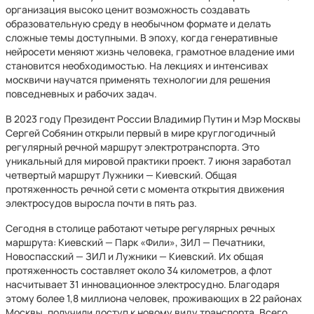
организация высоко ценит возможность создавать
образовательную среду в необычном формате и делать
сложные темы доступными. В эпоху, когда генеративные
нейросети меняют жизнь человека, грамотное владение ими
становит­ся необходимостью. На лекциях и интенсивах
москвичи научатся применять технологии для решения
повседневных и рабочих задач.
В 2023 году Президент России Владимир Путин и Мэр Москвы
Сергей Собянин открыли первый в мире круглогодичный
регулярный речной маршрут электротранспорта. Это
уникальный для мировой практики проект. 7 июня заработал
четвертый маршрут Лужники — Киевский. Общая
протяженность речной сети с момента открытия движения
электросудов выросла почти в пять раз.
Сегодня в столице работают четыре регулярных речных
маршрута: Киевский — Парк «Фили», ЗИЛ — Печатники,
Новоспасский — ЗИЛ и Лужники — Киевский. Их общая
протяженность составляет около 34 километров, а флот
насчитывает 31 инновационное электросудно. Благодаря
этому более 1,8 миллиона человек, проживающих в 22 районах
Москвы, получили доступ к новому виду транспорта. Всего