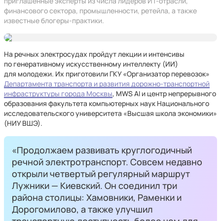
приглашенные эксперты из числа лидеров ИТ-отрасли,
финансового сектора, промышленности, ретейла, а также
известные блогеры-практики.
На речных электросудах пройдут лекции и интенсивы
по генеративному искусственному интеллекту (ИИ)
для молодежи. Их приготовили ГКУ «Организатор перевозок»
Департамента транспорта и развития дорожно-транспортной
инфраструктуры города Москвы
, MWS AI и центр непрерывного
образования факультета компью­терных наук Национального
исследовательского университета «Высшая школа экономики»
(НИУ ВШЭ).
«Продолжаем развивать круглогодичный
речной электротранспорт. Совсем недавно
открыли четвертый регулярный маршрут
Лужники — Киевский. Он соединил три
района столицы: Хамовники, Раменки и
Дорогомилово, а также улучшил