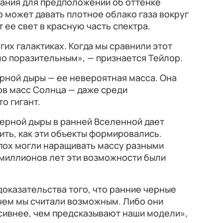
вания для предположений об оттенке
о может давать плотное облако газа вокруг
 ее свет в красную часть спектра.
гих галактиках. Когда мы сравнили этот
ло поразительным», — признается Тейлор.
рной дыры — ее невероятная масса. Она
ов масс Солнца — даже среди
о гигант.
ерной дыры в ранней Вселенной дает
ть, как эти объекты формировались.
пох могли наращивать массу разными
 миллионов лет эти возможности были
оказательства того, что ранние черные
чем мы считали возможным. Либо они
сивнее, чем предсказывают наши модели»,