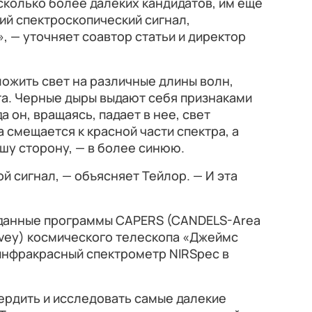
колько более далеких кандидатов, им еще
ий спектроскопический сигнал,
, — уточняет соавтор статьи и директор
ожить свет на различные длины волн,
та. Черные дыры выдают себя признаками
а он, вращаясь, падает в нее, свет
 смещается к красной части спектра, а
ашу сторону, — в более синюю.
й сигнал, — объясняет Тейлор. — И эта
 данные программы CAPERS (CANDELS-Area
urvey) космического телескопа «Джеймс
инфракрасный спектрометр NIRSpec в
ердить и исследовать самые далекие