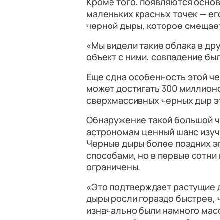
Кроме того, появляются осно
маленьких красных точек — ег
черной дыры, которое смещает
«Мы видели такие облака в дру
объект с ними, совпадение бы
Еще одна особенность этой че
может достигать 300 миллион
сверхмассивных черных дыр эт
Обнаружение такой большой ч
астрономам ценный шанс изучи
Черные дыры более поздних э
способами, но в первые сотни
ограничены.
«Это подтверждает растущие д
дыры росли гораздо быстрее, 
изначально были намного мас