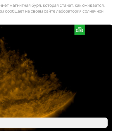
ачнет магнитная буря, которая станет, как ожидается,
том сообщает на своем сайте лаборатория солнечной