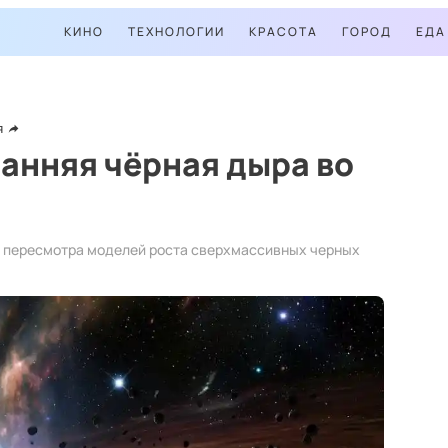
КИНО
ТЕХНОЛОГИИ
КРАСОТА
ГОРОД
ЕДА
я
анняя чёрная дыра во
ь пересмотра моделей роста сверхмассивных черных