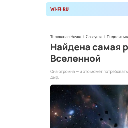
Телеканал Наука
7 августа
Поделитьс
Найдена самая р
Вселенной
Она огромна — и это может потребоват
дыр.