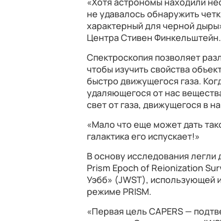
«Хотя астрономы находили нес
не удавалось обнаружить четк
характерный для черной дыры»
Центра Стивен Финкельштейн.
Спектроскопия позволяет разл
чтобы изучить свойства объек
быстро движущегося газа. Когд
удаляющегося от нас вещества
свет от газа, движущегося в н
«Мало что еще может дать тако
галактика его испускает!»
В основу исследования легли
Prism Epoch of Reionization S
Уэбб» (JWST), использующей 
режиме PRISM.
«Первая цель CAPERS — подтв