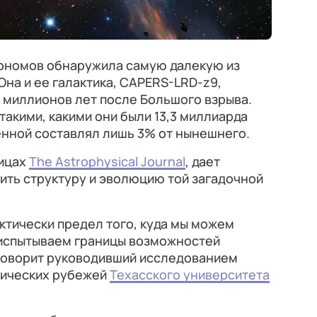
ономов обнаружила самую далекую из
на и ее галактика, CAPERS-LRD-z9,
 миллионов лет после Большого взрыва.
 такими, какими они были 13,3 миллиарда
ленной составлял лишь 3% от нынешнего.
ницах
The Astrophysical Journal
, дает
ить структуру и эволюцию той загадочной
актически предел того, куда мы можем
 испытываем границы возможностей
говорит руководивший исследованием
мических рубежей
Техасского университета