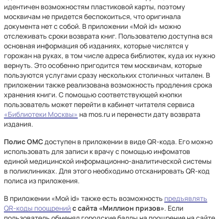
идентичен возможностям пластиковой карты, поэтому
москвичам не придется беспокоиться, что оригинала
документа нет с собой. В приложении «Мой id» можно
отслеживать сроки возврата книг. Пользователю доступна вся
основная информация об изданиях, которые числятся у
горожан на руках, в том числе адреса библиотек, куда их нужно
вернуть. Это особенно пригодится тем москвичам, которые
пользуются услугами сразу нескольких столичных читален. В
приложении также реализована возможность продления срока
хранения книги. С помощью соответствующей кнопки
пользователь может перейти в кабинет читателя сервиса
«Библиотеки Москвы»
на mos.ru и перенести дату возврата
издания.
Полис ОМС
доступен в приложении в виде QR-кода. Его можно
использовать для записи к врачу с помощью инфоматов
единой медицинской информационно-аналитической системы
в поликлиниках. Для этого необходимо отсканировать QR-код
полиса из приложения.
В приложении «Мой id» также есть возможность
предъявлять
QR-коды поощрений
с сайта «Миллион призов»
. Если
пользователь обменял городские баллы на поощрение на сайте