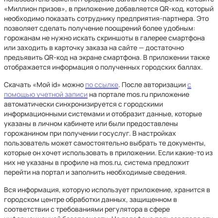
«Миллион призов», в приложение добавляется QR-код, который
необходимо показать сотруднику предприятия-партнера. Это
позволяет сделать получение поощрений более удобным:
горожанам не нужно искать скриншоты в галерее смартфона
или заходить в карточку заказа на сайте — достаточно
предъявить QR-код на экране смартфона. В приложении также
отображается информация о полученных городских баллах.
Скачать «Мой id» можно
по ссылке
. После авторизации
с
помощью учетной записи
на портале mos.ru приложение
автоматически синхронизируется с городскими
информационными системами и отобразит данные, которые
указаны в личном кабинете или были предоставлены
горожанином при получении госуслуг. В настройках
пользователь может самостоятельно выбрать те документы,
которые он хочет использовать в приложении. Если какие-то из
них не указаны в профиле на mos.ru, система предложит
перейти на портал и заполнить необходимые сведения.
Вся информация, которую использует приложение, хранится в
городском центре обработки данных, защищенном в
соответствии с требованиями регулятора в сфере