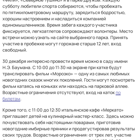
субботу любители спорта собираются, чтобы пробежать
по пятикилометровому маршруту, зарядиться бодростью,
хорошим настроением и насладиться компанией
единомышленников. Время забега каждого участника
фиксируется, легкоатлетов сопровождают волонтеры. Место
встречи можно узнать на сайте выбранного парка. Принять
участие в пробежке могут горожане старше 12 лет, вход
свободный.
30 декабря интересно провести время можно в саду имени
Н.Э. Баумана. С 10:00 до 11:30 на экране при катке будут
транслировать фильм «Морозко» — одну из самых любимых
новогодних сказок многих поколений. Гости могут посмотреть
фильм катаясь на коньках или находясь на парковой аллее.
Возрастные ограничения отсутствуют, вход на каток
по
билетам
.
Кроме того, с 11:00 до 12:30 итальянское кафе «Меркато»
приглашает детей на кулинарный мастер-класс. Здесь можно
почувствовать себя настоящими поварами, приготовив
новогодние имбирные пряники и продегустировав результаты
своих трудов. Возрастные ограничения: от трех лет, участие