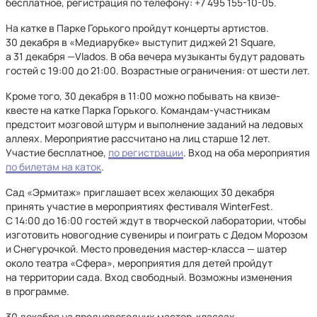
бесплатное, регистрация по телефону: +7 495 155-10-05.
На катке в Парке Горького пройдут концерты артистов.
30 декабря в «Медиарубке» выступит диджей 21 Square,
а 31 декабря —Vlados. В оба вечера музыканты будут радовать
гостей с 19:00 до 21:00. Возрастные ограничения: от шести лет.
Кроме того, 30 декабря в 11:00 можно побывать на квизе-
квесте на катке Парка Горького. Командам-участникам
предстоит мозговой штурм и выполнение заданий на ледовых
аллеях. Мероприятие рассчитано на лиц старше 12 лет.
Участие бесплатное,
по регистрации
. Вход на оба мероприятия
по билетам на каток
.
Сад «Эрмитаж» приглашает всех желающих 30 декабря
принять участие в мероприятиях фестиваля WinterFest.
С 14:00 до 16:00 гостей ждут в творческой лаборатории, чтобы
изготовить новогодние сувениры и поиграть с Дедом Морозом
и Снегурочкой. Место проведения мастер-класса — шатер
около театра «Сфера», мероприятия для детей пройдут
на территории сада. Вход свободный. Возможны изменения
в программе.
30 декабря на предновогодних мастер-классах