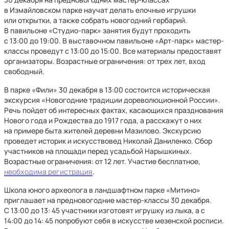
в Измайловском парке научат делать елочные игрушки
или открытки, а также собрать новогодний гербарий.
В павильоне «Студио-парк» занятия будут проходить
с 13:00 до 19:00. В выставочном павильоне «Арт-парк» мастер-
классы проведут с 13:00 до 15:00. Все материалы предоставят
организаторы. Возрастные ограничения: от трех лет, вход
свободный.
В парке «Фили» 30 декабря в 13:00 состоится историческая
экскурсия «Новогодние традиции дореволюционной России».
Речь пойдет об интересных фактах, касающихся празднования
Нового года и Рождества до 1917 года, а расскажут о них
на примере быта жителей деревни Мазилово. Экскурсию
проведет историк и искусствовед Николай Даниленко. Сбор
участников на площади перед усадьбой Нарышкиных.
Возрастные ограничения: от 12 лет. Участие бесплатное,
необходима регистрация
.
Школа юного археолога в ландшафтном парке «Митино»
приглашает на предновогодние мастер-классы 30 декабря.
С 13:00 до 13: 45 участники изготовят игрушку из лыка, а с
14:00 до 14: 45 попробуют себя в искусстве мезенской росписи.