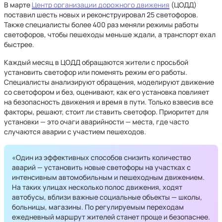
В марте
Центр организации дорожного движения
(ЦОДД)
поставил шесть новых и реконструировал 25 светофоров.
Также специалисты более 400 раз меняли режимы работы
светофоров, чтобы пешеходы меньше ждали, а транспорт ехал
быстрее.
Каждый месяц в ЦОДД обращаются жители с просьбой
установить светофор или поменять режим его работы.
Специалисты анализируют обращения, моделируют движение
со светофором и без, оценивают, как его установка повлияет
на безопасность движения и время в пути. Только взвесив все
факторы, решают, стоит ли ставить светофор. Приоритет для
установки — это очаги аварийности — места, где часто
случаются аварии с участием пешеходов.
«Один из эффективных способов снизить количество
аварий — установить новые светофоры на участках с
интенсивным автомобильным и пешеходным движением.
На таких улицах несколько полос движения, ходят
автобусы, вблизи важные социальные объекты — школы,
больницы, магазины. По регулируемым переходам
ежедневный маршрут жителей станет проще и безопаснее.