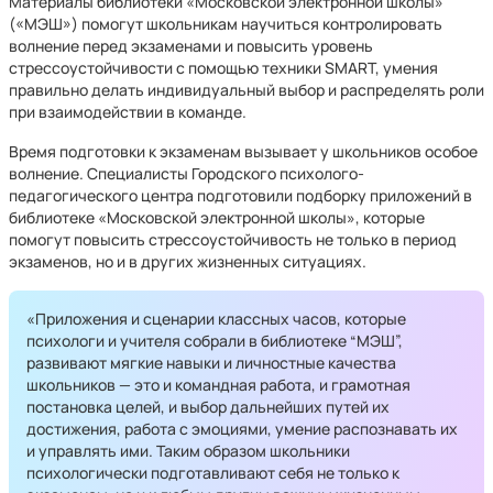
Материалы библиотеки «Московской электронной школы»
(«МЭШ») помогут школьникам научиться контролировать
волнение перед экзаменами и повысить уровень
стрессоустойчивости с помощью техники SMART, умения
правильно делать индивидуальный выбор и распределять роли
при взаимодействии в команде.
Время подготовки к экзаменам вызывает у школьников особое
волнение. Специалисты Городского психолого-
педагогического центра подготовили подборку приложений в
библиотеке «Московской электронной школы», которые
помогут повысить стрессоустойчивость не только в период
экзаменов, но и в других жизненных ситуациях.
«Приложения и сценарии классных часов, которые
психологи и учителя собрали в библиотеке “МЭШ”,
развивают мягкие навыки и личностные качества
школьников — это и командная работа, и грамотная
постановка целей, и выбор дальнейших путей их
достижения, работа с эмоциями, умение распознавать их
и управлять ими. Таким образом школьники
психологически подготавливают себя не только к