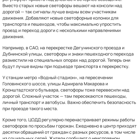
Вместо старых новые светофоры вешают на консоли над
дорогой — так сигналы лучше видны всем участникам
движения. Добавляют новые светофорные колонки для
транспорта и пешеходов, чтобы максимально упростить
проезд и переход дороги с несколькими направлениями
движения.
Например, в САО, на перекрестке Дегунинского проезда и
Дубнинской улицы, светофоры и знаки пешеходного перехода
разместили на специальных опорах над дорогой. Теперь они
будут лучше видны при подъезде транспорта к перекрестку.
У станции метро «Водный стадион», на пересечении
Головинского шоссе, улицы Адмирала Макарова и
Кронштадтского бульвара, светофоры тоже перевесили над
дорогой. Сложный участок — там пересекаются пешеходы,
личный транспорт и автобусы. Важно обеспечить безопасность
при проезде такого места.
Кроме того, ЦОДД регулярно перенастраивает режимы работы
светофоров по просьбам горожан. Ежедневно в центр приходят
десятки обращений от граждан с разных ресурсов, в том числе
из социальных сетей. Жители сообщают о неисправном