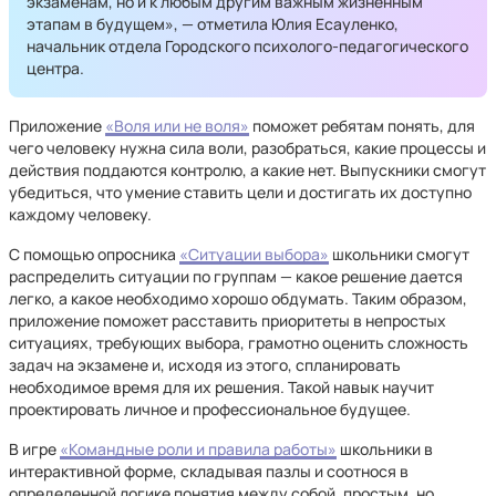
экзаменам, но и к любым другим важным жизненным
этапам в будущем», — отметила Юлия Есауленко,
начальник отдела Городского психолого-педагогического
центра.
Приложение
«Воля или не воля»
поможет ребятам понять, для
чего человеку нужна сила воли, разобраться, какие процессы и
действия поддаются контролю, а какие нет. Выпускники смогут
убедиться, что умение ставить цели и достигать их доступно
каждому человеку.
С помощью опросника
«Ситуации выбора»
школьники смогут
распределить ситуации по группам — какое решение дается
легко, а какое необходимо хорошо обдумать. Таким образом,
приложение поможет расставить приоритеты в непростых
ситуациях, требующих выбора, грамотно оценить сложность
задач на экзамене и, исходя из этого, спланировать
необходимое время для их решения. Такой навык научит
проектировать личное и профессиональное будущее.
В игре
«Командные роли и правила работы»
школьники в
интерактивной форме, складывая пазлы и соотнося в
определенной логике понятия между собой, простым, но