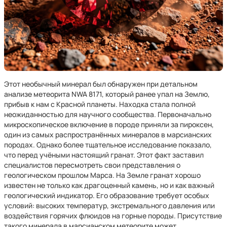
Этот необычный минерал был обнаружен при детальном
анализе метеорита NWA 8171, который ранее упал на Землю,
прибыв к нам с Красной планеты. Находка стала полной
неожиданностью для научного сообщества. Первоначально
микроскопическое включение в породе приняли за пироксен,
один из самых распространённых минералов в марсианских
породах. Однако более тщательное исследование показало,
что перед учёными настоящий гранат. Этот факт заставил
специалистов пересмотреть свои представления о
геологическом прошлом Марса. На Земле гранат хорошо
известен не только как драгоценный камень, но и как важный
геологический индикатор. Его образование требует особых
условий: высоких температур, экстремального давления или
воздействия горячих флюидов на горные породы. Присутствие
такого минерала в марсианском метеорите может