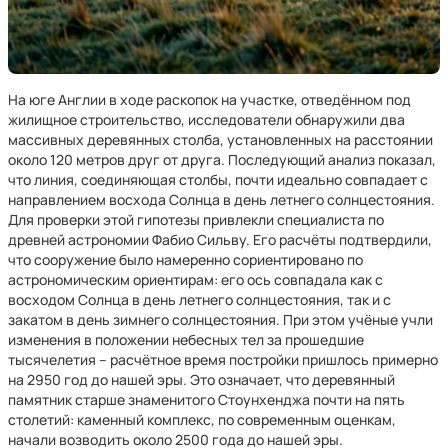
На юге Англии в ходе раскопок на участке, отведённом под
жилищное строительство, исследователи обнаружили два
массивных деревянных столба, установленных на расстоянии
около 120 метров друг от друга. Последующий анализ показал,
что линия, соединяющая столбы, почти идеально совпадает с
направлением восхода Солнца в день летнего солнцестояния.
Для проверки этой гипотезы привлекли специалиста по
древней астрономии Фабио Сильву. Его расчёты подтвердили,
что сооружение было намеренно сориентировано по
астрономическим ориентирам: его ось совпадала как с
восходом Солнца в день летнего солнцестояния, так и с
закатом в день зимнего солнцестояния. При этом учёные учли
изменения в положении небесных тел за прошедшие
тысячелетия – расчётное время постройки пришлось примерно
на 2950 год до нашей эры. Это означает, что деревянный
памятник старше знаменитого Стоунхенджа почти на пять
столетий: каменный комплекс, по современным оценкам,
начали возводить около 2500 года до нашей эры.