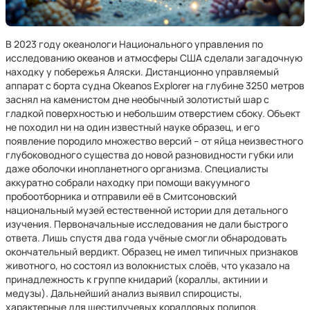
В 2023 году океанологи Национального управления по
исследованию океанов и атмосферы США сделали загадочную
находку у побережья Аляски. Дистанционно управляемый
аппарат с борта судна Okeanos Explorer на глубине 3250 метров
заснял на каменистом дне необычный золотистый шар с
гладкой поверхностью и небольшим отверстием сбоку. Объект
не походил ни на один известный науке образец, и его
появление породило множество версий – от яйца неизвестного
глубоководного существа до новой разновидности губки или
даже оболочки инопланетного организма. Специалисты
аккуратно собрали находку при помощи вакуумного
пробоотборника и отправили её в Смитсоновский
национальный музей естественной истории для детального
изучения. Первоначальные исследования не дали быстрого
ответа. Лишь спустя два года учёные смогли обнародовать
окончательный вердикт. Образец не имел типичных признаков
животного, но состоял из волокнистых слоёв, что указало на
принадлежность к группе книдарий (кораллы, актинии и
медузы). Дальнейший анализ выявил спироцисты,
характерные для шестилучевых коралловых полипов.