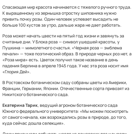
Спасающая мир красота начинается с тяжелого ручного труда.
К выращенному из зернышка отростку шиповника нужно
привить почку розы. Один человек успевает высадить не
больше 100 кустов за утро, дальше жара не дает работать.
Роза может начать цвести на пятый год жизни и завянуть за
считаные дни. У Блока роза — символ ушедшей красоты, у
Пушкина — мимолетного счастья. «Черная роза — эмблема
печали» — тоже поэтический образ. В природе черных роз нет, а
«Роза мира» есть. Цветок получил такое название в день
падения Берлина в апреле 1945 года. У нас эта роза носит имя
«Глория Дей».
В Ростовском ботаническом саду собраны цветы из Америки,
Франции, Германии, Японии. Отечественные сорта привозят из
Никитского ботанического сада.
Екатерина Тарик
, ведущий агроном ботанического сада
Южного федерального университета: «Мы можем посмотреть
от самого начала, как возрождались розы в природе, до того,
куда сейчас дошла селекция».
Люди придумали добывать масло из дамасских роз и вывели