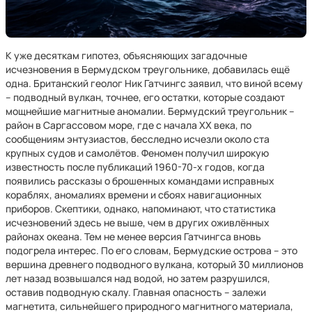
К уже десяткам гипотез, объясняющих загадочные
исчезновения в Бермудском треугольнике, добавилась ещё
одна. Британский геолог Ник Гатчингс заявил, что виной всему
– подводный вулкан, точнее, его остатки, которые создают
мощнейшие магнитные аномалии. Бермудский треугольник –
район в Саргассовом море, где с начала XX века, по
сообщениям энтузиастов, бесследно исчезли около ста
крупных судов и самолётов. Феномен получил широкую
известность после публикаций 1960-70‑х годов, когда
появились рассказы о брошенных командами исправных
кораблях, аномалиях времени и сбоях навигационных
приборов. Скептики, однако, напоминают, что статистика
исчезновений здесь не выше, чем в других оживлённых
районах океана. Тем не менее версия Гатчингса вновь
подогрела интерес. По его словам, Бермудские острова – это
вершина древнего подводного вулкана, который 30 миллионов
лет назад возвышался над водой, но затем разрушился,
оставив подводную скалу. Главная опасность – залежи
магнетита, сильнейшего природного магнитного материала,