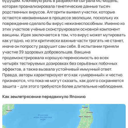
будущем. Ключевую роль в разработке сыграла ML-модель,
которая проанализировала генетические данные тысяч
родственных вирусов. Алгоритм выявил участки, которые
остаются неизменными в процессе эволюции, поскольку их
повреждение сделало бы вирус нежизнеспособным. Именно из
этих участков учёные сконструировали основной компонент
вакцины. Идея заключается в том, что вирус может мутировать
как угодно, но эти критически важные части трогать не станет,
иначе он попросту разрушит сам себя. В испытании приняли
участие 39 здоровых добровольцев. Вакцина
продемонстрировала хорошую переносимость во всех
четырёх тестируемых дозировках без серьёзных побочных
эффектов, а также вызвала устойчивый иммунный ответ.
Правда, авторы характеризуют его как «умеренный» и честно
признаются, что пока не могут сказать, как долго сохраняется
защита – для этого требуются более длительные наблюдения.
Как землетрясение передвинуло Японию