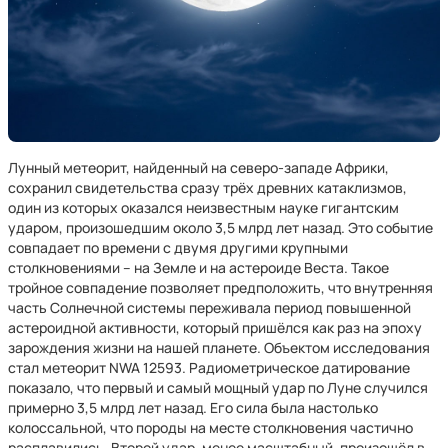
Лунный метеорит, найденный на северо-западе Африки,
сохранил свидетельства сразу трёх древних катаклизмов,
один из которых оказался неизвестным науке гигантским
ударом, произошедшим около 3,5 млрд лет назад. Это событие
совпадает по времени с двумя другими крупными
столкновениями – на Земле и на астероиде Веста. Такое
тройное совпадение позволяет предположить, что внутренняя
часть Солнечной системы переживала период повышенной
астероидной активности, который пришёлся как раз на эпоху
зарождения жизни на нашей планете. Объектом исследования
стал метеорит NWA 12593. Радиометрическое датирование
показало, что первый и самый мощный удар по Луне случился
примерно 3,5 млрд лет назад. Его сила была настолько
колоссальной, что породы на месте столкновения частично
расплавились. Второй удар, менее масштабный, произошёл в