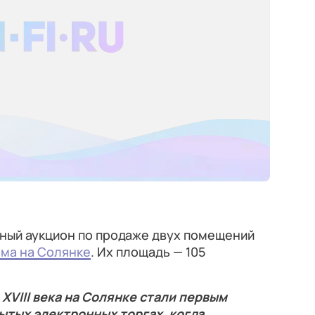
нный аукцион по продаже двух помещений
ма на Солянке
. Их площадь — 105
XVIII века на Солянке стали первым
ытых электронных торгах, когда