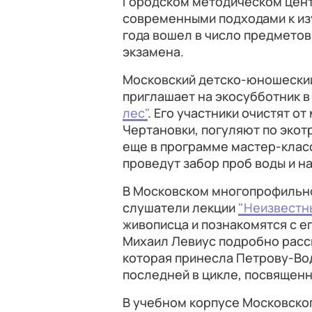
Городском методическом цент
современными подходами к изу
года вошел в число предметов
экзамена.
Московский детско-юношеский
приглашает на экосубботник 
лес"
. Его участники очистят 
Чертановки, погуляют по экотр
еще в программе мастер-класс
проведут забор проб воды и н
В Московском многопрофильно
слушатели лекции
"Неизвестн
живописца и познакомятся с ег
Михаил Левиус подробно расск
которая принесла Петрову-Вод
последней в цикле, посвящен
В учебном корпусе Московско