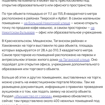
поделено на комнаты и может быть приспособлено под
открытие образовательного или офисного пространства.
По три объекта площадью от 11,1 до 155,8 квадратного метра
расположено в районах Тверской и Арбат. В самом маленьком
помещении —
на Большой Никитской улице
— можно открыть
точку по продаже кофе навынос, а самом просторном —
на
Никитском бульваре
— офис или образовательное учреждение.
В Красносельском, Мещанском, Таганском районах и
Хамовниках на торги выставили по два объекта, площадь
которых варьируется от 28,4 до 310,3 квадратного метра.
Самое просторное из помещений расположено на первом и
антресольном этажах жилого дома
на Таганской улице
. Оно
подойдет для открытия офиса, учреждения дополнительного
образования или торгового объекта.
Больше об этих и других помещениях, выставленных на торги,
можно узнать на инвестиционном портале Москвы. Там же
размещена документация, информация о правилах проведения
аукционов и о том, как подать заявку на осмотр объекта.
Раздел
«Имущество от города»
ежедневно обновляется,
сейчас там представлено около 400 нежилых помещений под