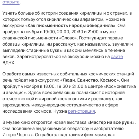
открыта
.
Узнать больше об истории создания кириллицы и о странах, в
которых пользуются кириллическим алфавитом, можно на
экскурсии
«Как письменность народы объединила»
. Она
пройдет 4 ноября в 19:00, 20:00, 20:30 и 21:00 в музее
славянской письменности «Слово». Гости увидят первые
образцы кириллицы, им расскажут, как назывались, звучали и
выглядели старинные буквы и как они менялись в течение
веков. Зарегистрироваться на экскурсии можно на
сайте
ВДНХ.
О работе самых известных орбитальных космических станций
речь пойдет на экскурсиях
«Люди. Единство. Космос»
. Они
пройдут 4 ноября в 18:00, 19:30 и 21:00 в центре «Космонавтика
и авиация». Здесь всех желающих познакомят с историей
отечественной и мировой космонавтики и расскажут, как
зарождалось международное сотрудничество в сфере
исследования космоса. Нужна
регистрация
.
В Музее кино откроется новая выставка
«Мастер на все руки»
.
Она посвящена выдающемуся оператору и изобретателю
Игорю Черных. Он работал над такими фильмами, как