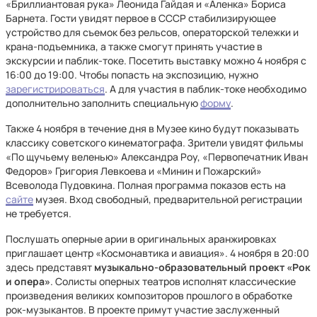
«Бриллиантовая рука» Леонида Гайдая и «Аленка» Бориса
Барнета. Гости увидят первое в СССР стабилизирующее
устройство для съемок без рельсов, операторской тележки и
крана-подъемника, а также смогут принять участие в
экскурсии и паблик-токе. Посетить выставку можно 4 ноября с
16:00 до 19:00. Чтобы попасть на экспозицию, нужно
зарегистрироваться
. А для участия в паблик-токе необходимо
дополнительно заполнить специальную
форму
.
Также 4 ноября в течение дня в Музее кино будут показывать
классику советского кинематографа. Зрители увидят фильмы
«По щучьему веленью» Александра Роу, «Первопечатник Иван
Федоров» Григория Левкоева и «Минин и Пожарский»
Всеволода Пудовкина. Полная программа показов есть на
сайте
музея. Вход свободный, предварительной регистрации
не требуется.
Послушать оперные арии в оригинальных аранжировках
приглашает центр «Космонавтика и авиация». 4 ноября в 20:00
здесь представят
музыкально-образовательный проект «Рок
и опера»
. Солисты оперных театров исполнят классические
произведения великих композиторов прошлого в обработке
рок-музыкантов. В проекте примут участие заслуженный