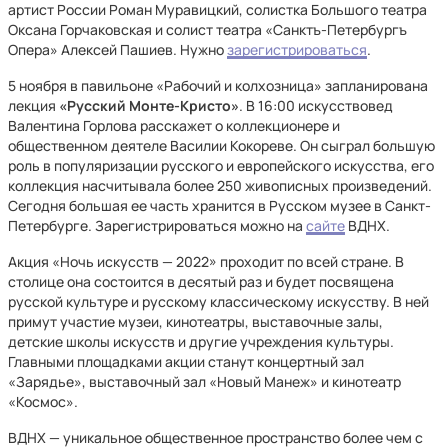
артист России Роман Муравицкий, солистка Большого театра
Оксана Горчаковская и солист театра «Санктъ-Петербургъ
Опера» Алексей Пашиев. Нужно
зарегистрироваться
.
5 ноября в павильоне «Рабочий и колхозница» запланирована
лекция
«Русский Монте-Кристо»
. В 16:00 искусствовед
Валентина Горлова расскажет о коллекционере и
общественном деятеле Василии Кокореве. Он сыграл большую
роль в популяризации русского и европейского искусства, его
коллекция насчитывала более 250 живописных произведений.
Сегодня большая ее часть хранится в Русском музее в Санкт-
Петербурге. Зарегистрироваться можно на
сайте
ВДНХ.
Акция «Ночь искусств — 2022» проходит по всей стране. В
столице она состоится в десятый раз и будет посвящена
русской культуре и русскому классическому искусству. В ней
примут участие музеи, кинотеатры, выставочные залы,
детские школы искусств и другие учреждения культуры.
Главными площадками акции станут концертный зал
«Зарядье», выставочный зал «Новый Манеж» и кинотеатр
«Космос».
ВДНХ — уникальное общественное пространство более чем с