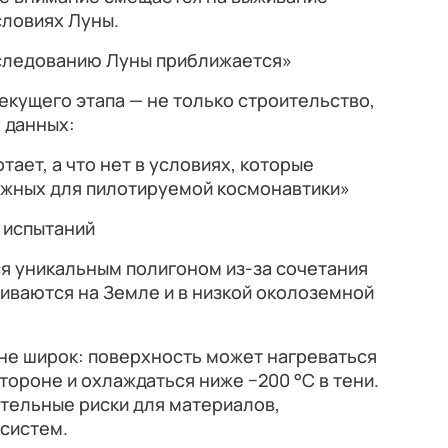
словиях Луны.
следованию Луны приближается»
текущего этапа — не только строительство,
 данных:
тает, а что нет в условиях, которые
ожных для пилотируемой космонавтики»
 испытаний
я уникальным полигоном из-за сочетания
киваются на Земле и в низкой околоземной
не широк: поверхность может нагреваться
тороне и охлаждаться ниже −200 °C в тени.
тельные риски для материалов,
систем.