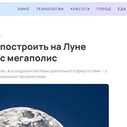
КИНО
ТЕХНОЛОГИИ
КРАСОТА
ГОРОД
ЕДА
построить на Луне
 с мегаполис
ах, а о создании системы длительного присутствия — с
тономными технологиями.