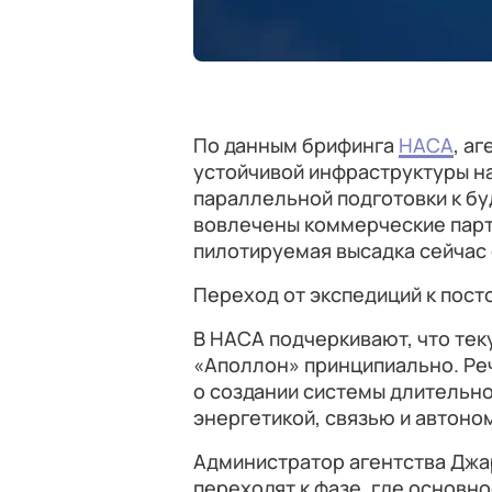
По данным брифинга
НАСА
, а
устойчивой инфраструктуры н
параллельной подготовки к бу
вовлечены коммерческие партн
пилотируемая высадка сейчас 
Переход от экспедиций к пос
В НАСА подчеркивают, что тек
«Аполлон» принципиально. Реч
о создании системы длительно
энергетикой, связью и автон
Администратор агентства Джа
переходят к фазе, где основн