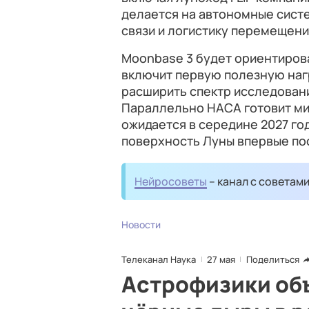
делается на автономные сист
связи и логистику перемещен
Moonbase 3 будет ориентиров
включит первую полезную наг
расширить спектр исследовани
Параллельно НАСА готовит мисс
ожидается в середине 2027 го
поверхность Луны впервые посл
Нейросоветы
– канал с советам
Новости
Телеканал Наука
27 мая
Поделиться
Астрофизики об