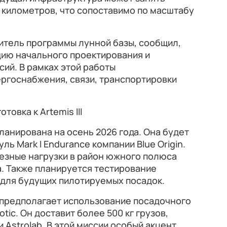
 километров, что сопоставимо по масштабу
итель программы лунной базы, сообщил,
дию начального проектирования и
ий. В рамках этой работы
ргоснабжения, связи, транспортировки
овка к Artemis III
ланирована на осень 2026 года. Она будет
ь Mark I Endurance компании Blue Origin.
езные нагрузки в район южного полюса
. Также планируется тестирование
 для будущих пилотируемых посадок.
 предполагает использование посадочного
otic. Он доставит более 500 кг грузов,
 Astrolab. В этой миссии особый акцент