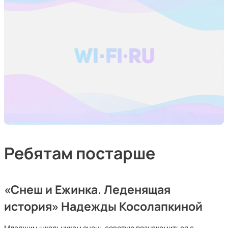
Ребятам постарше
«Снеш и Ежинка. Леденящая
история» Надежды Косолапкиной
Младшим школьникам очень советую познакомиться с