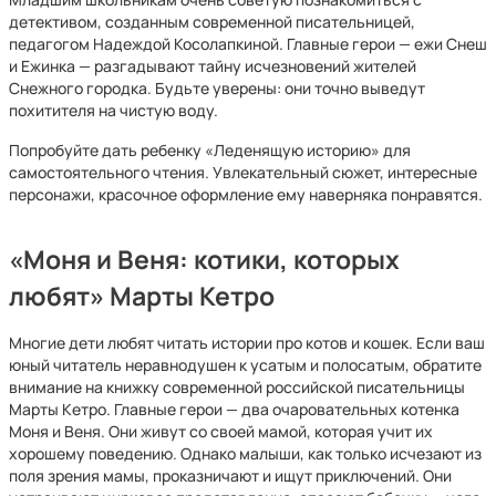
детективом, созданным современной писательницей,
педагогом Надеждой Косолапкиной. Главные герои — ежи Снеш
и Ежинка — разгадывают тайну исчезновений жителей
Снежного городка. Будьте уверены: они точно выведут
похитителя на чистую воду.
Попробуйте дать ребенку «Леденящую историю» для
самостоятельного чтения. Увлекательный сюжет, интересные
персонажи, красочное оформление ему наверняка понравятся.
«Моня и Веня: котики, которых
любят» Марты Кетро
Многие дети любят читать истории про котов и кошек. Если ваш
юный читатель неравнодушен к усатым и полосатым, обратите
внимание на книжку современной российской писательницы
Марты Кетро. Главные герои — два очаровательных котенка
Моня и Веня. Они живут со своей мамой, которая учит их
хорошему поведению. Однако малыши, как только исчезают из
поля зрения мамы, проказничают и ищут приключений. Они