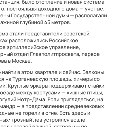
танция, было отопление и новая система
о, постояльцы доходного дома — ученые,
лены Государственной думы — располагали
ажиной глубиной 45 метров.
ма стали представители советской
ажах расположились Российское
ное артиллерийское управление,
рный отдел Главполитпросвета, первое
ва в Москве.
найти в этом квартале и сейчас. Балконы
ядя на Тургеневскую площадь, химеры со
и. Круглые эркеры поддерживают стайки
роезде между корпусами — хищные птицы,
гулий Нотр-Дама. Если приглядеться, на
амандр — в представлении средневековых
дные не горели в огне. Есть здесь и
ых: грозный лев устроился возле
 под часовой башней, ястребы — по