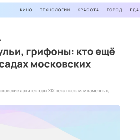
КИНО
ТЕХНОЛОГИИ
КРАСОТА
ГОРОД
ЕДА
ульи, грифоны: кто ещё
асадах московских
сковские архитекторы XIX века поселили каменных,