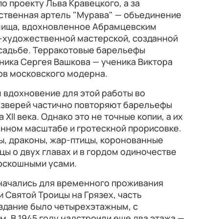
по проекту Льва Кравецкого, а за
твенная артель "Мурава" — объединение
лища, вдохновленное Абрамцевским
-художественной мастерской, созданной
садьбе. Терракотовые барельефы
ника Сергея Вашкова — ученика Виктора
ов московского модерна.
 вдохновение для этой работы во
 зверей частично повторяют барельефы
XII века. Однако это не точные копии, а их
енном масштабе и гротескной прорисовке.
ны, драконы, жар-птицы, коронованные
цы о двух главах и в гордом одиночестве
роскошными усами.
значались для временного проживания
Святой Троицы на Грязех, часть
 здание было четырехэтажным, с
. В 1945 году надстроили еще два этажа —