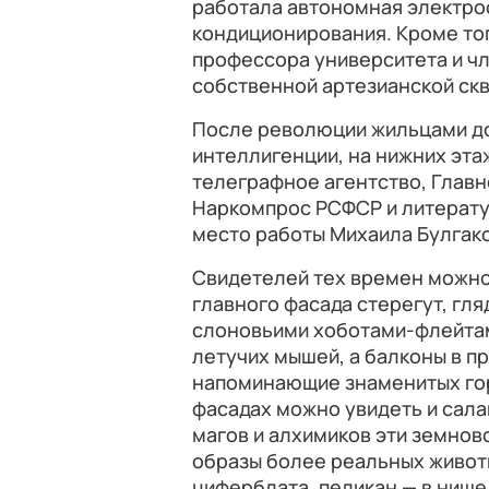
работала автономная электрос
кондиционирования. Кроме тог
профессора университета и ч
собственной артезианской скв
После революции жильцами до
интеллигенции, на нижних эт
телеграфное агентство, Глав
Наркомпрос РСФСР и литерату
место работы Михаила Булгако
Свидетелей тех времен можно 
главного фасада стерегут, гл
слоновьими хоботами-флейтам
летучих мышей, а балконы в п
напоминающие знаменитых гор
фасадах можно увидеть и сал
магов и алхимиков эти земново
образы более реальных животн
циферблата, пеликан — в нише