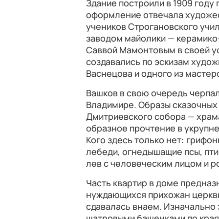
Здание построили в 1909 году 
оформление отвечала художес
учеников Строгановского учи
заводом майолики — керамико
Саввой Мамонтовым в своей у
создавались по эскизам худож
Васнецова и одного из мастер
Вашков в свою очередь черпал
Владимире. Образы сказочных
Дмитриевского собора — храма 
образное прочтение в укрупн
Кого здесь только нет: грифо
лебеди, огнедышащие псы, пти
лев с человеческим лицом и 
Часть квартир в доме предна
нуждающихся прихожан церкви 
сдавалась внаем. Изначально
шатровыми башенками по краям