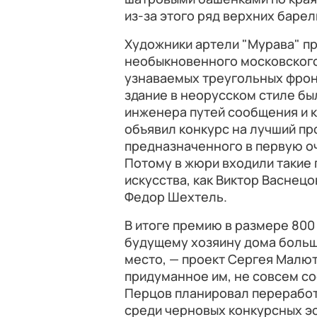
из-за этого ряд верхних баре
Художники артели "Мурава" п
необыкновенного московского
узнаваемых треугольных фронт
здание в неорусском стиле был
инженера путей сообщения и 
объявил конкурс на лучший пр
предназначенного в первую о
Потому в жюри входили такие
искусства, как Виктор Васнецо
Федор Шехтель.
В итоге премию в размере 800
будущему хозяину дома больш
место, — проект Сергея Малют
придуманное им, не совсем со
Перцов планировал переработ
среди черновых конкурсных э