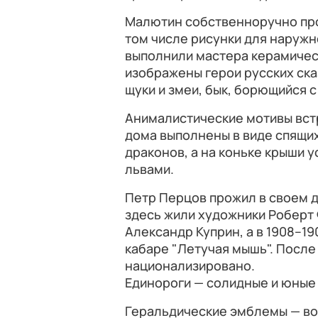
Малютин собственноручно про
том числе рисунки для наружно
выполнили мастера керамическ
изображены герои русских сказ
щуки и змеи, бык, борющийся с
Анималистические мотивы вст
дома выполнены в виде спящих
драконов, а на коньке крыши 
львами.
Петр Перцов прожил в своем до
здесь жили художники Роберт 
Александр Куприн, а в 1908–1
кабаре "Летучая мышь". Посл
национализировано.
Единороги — солидные и юные
Геральдические эмблемы — вот