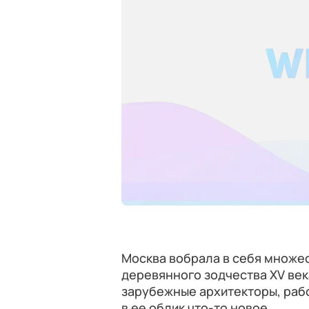
Москва вобрала в себя множес
деревянного зодчества XV век
зарубежные архитекторы, рабо
в ее облик что-то новое.