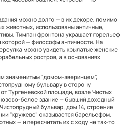
здания можно долго — в их декоре, помимо
х животных, использованы античные,
тивы. Тимпан фронтона украшает горельеф
 которой — философы античности. На
переулка можно увидеть крылатые женские
орабельных ростров, а в основаниях
м знаменитым "домом-зверинцем",
стопрудному бульвару в сторону
ы от Тургеневской площади, возле Чистых
ирюзово-белое здание — бывший доходный
(Чистопрудный бульвар, дом 14, строение
нии "кружево" оказывается барельефом,
ных — и пересчитать их с ходу не так-то