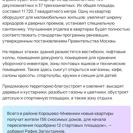
двухкомнатных и 37 трехкомнатных. Их общая площадь
составит 11 720,7 квадратного метра. Одну из квартир
оборудуют для маломобильных жильцов: увеличат ширину
коридоров и дверных проемов, установят специальную
сантехнику. Улучшенная отделка в квартирах будет полностью
соответствовать стандартам программы реновации,
утвержденным постановлением Правительства Москвы.
На первых этажах зданий разместятся вестибюли, лифтовые
холлы, помещения дежурного, помещения для хранения
уборочного инвентаря, зоны почтовых ящиков и технические
помещения. Также здесь смогут открыться магазины, кафе,
салоны красоты, спортклубы, кружки и секции для детей.
Придомовую территорию благоустроят и озеленят: высадят
деревья и кустарники, разобьют газоны и цветники, обустроят
детскую и спортивную площадки, а также зону отдыха.
Всего в районе Хорошево-Мневники новые квартиры
получат жители 156 сносимых домов, для начала
переселения подобрано 12 стартовых площадок», —
добавил Рафик Загрутдинов.