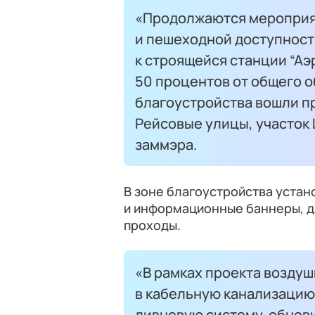
«Продолжаются мероприя
и пешеходной доступност
к строящейся станции “Аэ
50 процентов от общего о
благоустройства вошли пр
Рейсовые улицы, участок
заммэра.
В зоне благоустройства уста
и информационные баннеры, д
проходы.
«В рамках проекта возду
в кабельную канализаци
ливневую систему, обнов