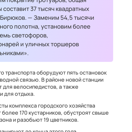
 составит 37 тысяч квадратных
 Бирюков. — Заменим 54,5 тысячи
ного полотна, установим более
семь светофоров,
онарей и уличных торшеров
ьниками».
о транспорта оборудуют пять остановок
водной связью. В районе новой станции
т для велосипедистов, а также
и для отдыха.
сты комплекса городского хозяйства
 более 170 кустарников, обустроят свыше
зона и разобьют 19 цветников.
анируют до конца этого года.