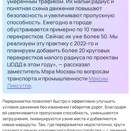
умеренным трафиком. Их малый радиус и
понятная схема движения повышают
безопасность и увеличивают пропускную
способность. Ежегодно в городе
обустраивается примерно по 10 таких
перекрестков. Сейчас их уже более 50. Мы
реализуем эту практику с 2022-го и
планируем добавить более 20 круговых
перекрестков малого радиуса по проектам
ЦОДД в этом году», — рассказал
заместитель Мэра Москвы по вопросам
транспорта и промышленности
Максим
Ликсутов
.
Переразметка позволяет быстро и эффективно улучшать
условия движения без изменения габаритов дорог. Благодаря
ей увеличивается пропускная способность, уменьшаются
затруднения, ликвидируются узкие места и добавляются
новые маршруты. Там, где переразметки недостаточно, круги
создают в рамках комплексного благоустройства — с заменой