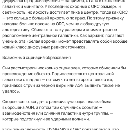
диффузного радиоизлучения — например, с гало в скоплениях
галактик и минигало. У последних сходные с ORC размеры и
светимость, но яркость достигает пика в центре, тогда как ORC
— это кольца с большей яркостью по краю. По этому признаку
находка больше похожа на ORC, чем на любую другую
альтернативу. Сбивают с толку размеры и асимметричное
расположение центральной галактики. Как вариант, полагают
ученые, эта «белая ворона» может представлять собой вообще
новый класс диффузных радиоисточников.
Возможный сценарий образования
Они рассмотрели несколько сценариев, которые объясняли бы
происхождение объекта. Радиолепесток от центральной
галактики отпадает — потому что нет второго такого же;
признаков струи из черной дыры или AGN выявить также не
удалось.
Скорее всего, когда-то радиоизлучающая плазма была
выброшена AGN, а потом там случились события —
взаимодействия или слияния галактик внутри группы, —
которые подтолкнули ее ударными волнами.
Если принадлежность J1248+4826 к ORC подтвердится, это