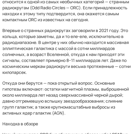
относится к одной из самых необычных категорий — странным
радиокругам (Odd Radio Circles — ORC). Если принадлежность
находки к этому типу подтвердится, она окажется самым
компактным ORC из известных на сегодня.
Впервые о странных радиокругах заговорили в 2021 году. Это
кольца, которые заметны, да и то еле-еле, исключительно в
радиодиапазоне. В центре у них обычно находится массивная
эллиптическая галактика с массой в сотни миллиардов
солнечных, а возраст Вселенной, откуда к нам приходят эти
сигналы, составляет примерно 8–11 миллиардов лет. Даже по
космическим меркам радиокруги весьма протяженные — сотни
килопарсек.
Откуда они берутся — пока открытый вопрос. Основные
гипотезы включают: остатки магнитной плазмы, выброшенной
около миллиарда лет назад сверхмассивной черной дырой;
давно отгремевшую вспышку звездообразования; слияние
групп галактик; а также крупномасштабные выбросы из
активных ядер галактик (AGN).
Находка в обзоре