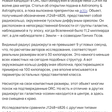
Новый кандидат в ORC был обнаружен в обзоре неба LOFAR на
волне два метра. Статья об открытии подана в Astronomy &
Astrophysics, а пока выложена препринтом на
arXiv
. Объект,
получивший обозначение J1248+4826, представляет собой
радиокольцо, окруженное тусклым диффузным ореолом. Он
расположен в непосредственной близости от группы галактик,
наблюдаемой в ту эпоху, когда Вселенной было 11,2 миллиарда
лет; а для наблюдателя с Земли — в созвездии Гончих Псов.
Видимый радиус радиокруга не превышает 9 угловых секунд,
что, по расчетам авторов исследования, соответствует
реальным размерам всего 30 килопарсек. Это намного меньше
всех известных на сегодня подобных структур. А вот
окружающая кольцо диффузная оболочка, простирающаяся
примерно на 100 килопарсек, уже вполне вписывается в
параметры остальных представителей класса.
Несмотря на свои компактные размеры, этот объект многим
похож на подтвержденные ORC. Но есть и отличие: в других
радиокругах галактика-хозяин находится в центре, а здесь
она смещена к краю.
Исследователи сравнили J1248+4826 с другими типами