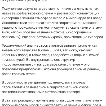
Полученные результаты заставляют иначе взглянуть на так
называемое Великое окисление — резкий рост концентрации
кислорода в земной атмосфере около 2,4 миллиарда лет назад.
Исследователи предполагают, что гидротермальные озера
ударного происхождения могли служить локальными очагами
(или, как они образно названы в статье, «кислородными
оазисами»), где процветали микробы, производящие кислород.
Геохимический анализ строматолитов выявил признаки как
внеземного вещества (более 0,02%), так и окружающих
коренных пород, а также следы воздействия воды с высокой
температурой. Во внутренних слоях структур
гидротермальные сигнатуры выражены сильнее — это
позволяет предположить, что они формировались на раннем,
более горячем этапе.
В совокупности эти данные подтверждают гипотезу:
строматолиты развивались в гидротермальном озере,
постепенно остывавшем в метеоритном кратере.
В статье проводятся прямые аналогии с другими планетами —
подобные среды могли существовать на раннем Марсе, где и