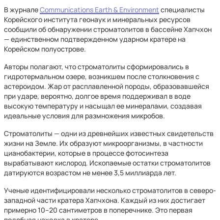
В журнале
Communications Earth & Environment
специалисты
Корейского института геонаук и минеральных ресурсов
сообщили об обнаружении строматолитов в бассейне Хапчхон
— единственном подтвержденном ударном кратере на
Корейском полуострове.
Авторы полагают, что строматолиты сформировались в
гидротермальном озере, возникшем после столкновения с
астероидом. Жар от расплавленной породы, образовавшейся
при ударе, вероятно, долгое время поддерживал в воде
высокую температуру и насыщал ее минералами, создавая
идеальные условия для размножения микробов.
Строматолиты — одни из древнейших известных свидетельств
жизни на Земле. Их образуют микроорганизмы, в частности
цианобактерии, которые в процессе фотосинтеза
вырабатывают кислород. Ископаемые остатки строматолитов
датируются возрастом не менее 3,5 миллиарда лет.
Ученые идентифицировали несколько строматолитов в северо-
западной части кратера Хапчхона. Каждый из них достигает
примерно 10–20 сантиметров в поперечнике. Это первая
подобная находка в кратере.