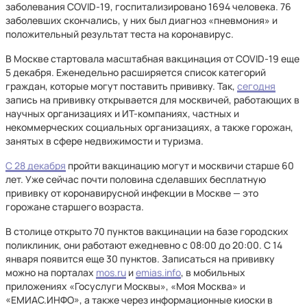
заболевания COVID-19, госпитализировано 1694 человека. 76
заболевших скончались, у них был диагноз «пневмония» и
положительный результат теста на коронавирус.
В Москве стартовала масштабная вакцинация от COVID-19 еще
5 декабря. Еженедельно расширяется список категорий
граждан, которые могут поставить прививку. Так,
сегодня
запись на прививку открывается для москвичей, работающих в
научных организациях и ИТ-компаниях, частных и
некоммерческих социальных организациях, а также горожан,
занятых в сфере недвижимости и туризма.
С 28 декабря
пройти вакцинацию могут и москвичи старше 60
лет. Уже сейчас почти половина сделавших бесплатную
прививку от коронавирусной инфекции в Москве — это
горожане старшего возраста.
В столице открыто 70 пунктов вакцинации на базе городских
поликлиник, они работают ежедневно с 08:00 до 20:00. С 14
января появится еще 30 пунктов. Записаться на прививку
можно на порталах
mos.ru
и
emias.info
, в мобильных
приложениях «Госуслуги Москвы», «Моя Москва» и
«ЕМИАС.ИНФО», а также через информационные киоски в