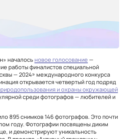
ин» началось
новое голосование
—
шие работы финалистов специальной
сквы — 2024» международного конкурса
инация открывается четвертый год подряд
природопользования и охраны окружающей
пулярной среди фотографов — любителей и
ило 895 снимков 146 фотографов. Это почти
шлом году. Фотографии посвящены диким
це, и демонстрируют уникальность