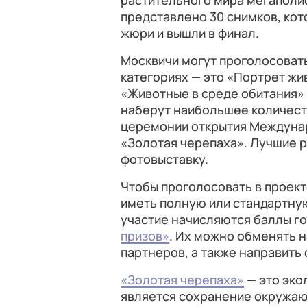
растительного мира мегаполис
представлено 30 снимков, ко
жюри и вышли в финал.
Москвичи могут проголосовать
категориях — это «Портрет жи
«Животные в среде обитания» 
наберут наибольшее количеств
церемонии открытия Междуна
«Золотая черепаха». Лучшие р
фотовыставку.
Чтобы проголосовать в проек
иметь полную или стандартную
участие начисляются баллы г
призов»
. Их можно обменять н
партнеров, а также направить
«Золотая черепаха»
— это эко
является сохранение окружаю