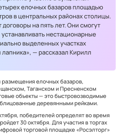
четырех елочных базаров площадью
етров в центральных районах столицы.
договоры на пять лет. Они смогут
я устанавливать нестационарные
циально выделенных участках
и лапника», — рассказал Кирилл
я размещения елочных базаров,
щанском, Таганском и Пресненском
говые объекты — это быстровозводимые
облицованные деревянными рейками.
ктября, победителей определят во время
ройдет 30 октября. Для участия в торгах
цифровой торговой площадке «Росэлторг»