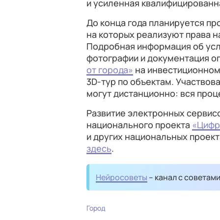
и усиленная квалифицированн
До конца года планируется пр
на которых реализуют права 
Подробная информация об усло
фотографии и документация о
от города»
на инвестиционном
3D-тур по объектам. Участвов
могут дистанционно: вся проц
Развитие электронных сервисо
национального проекта
«Цифр
и других национальных проек
здесь
.
Нейросоветы
– канал с советам
Город