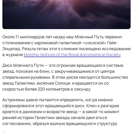
Около 11 миллиардов лет назад наш Млечный Путь пережил
столкновение с карликовой галактикой-«сосиской» Гайя-
Энцелад. Результатам этого слияния посвящено исследование
в журнале
Monthly Notices of the Royal Astronomical Society
.
Диск Млечного Пути — это огромная вращающаяся система
звезд, похожая на блин, с закручивающимися от центра
спиральными рукавами. В этом диске находится большинство
звезд Галактики, включая Солнце, и вращается он со
скоростью более 220 километров в секунду.
Астрономы давно пытаются определить, когда именно
сформировался этот вращающийся диск. Ключ к разгадке
кроется в движении и возрасте звезд — в какой-то момент
ранней истории Галактики звезды начали двигаться
согласованно, образуя единую вращающуюся структуру.