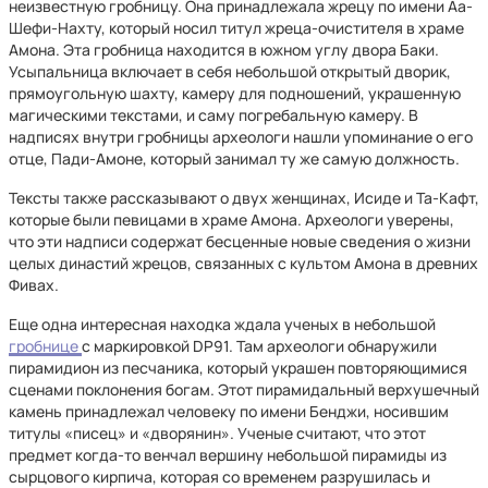
неизвестную гробницу. Она принадлежала жрецу по имени Аа-
Шефи-Нахту, который носил титул жреца-очистителя в храме
Амона. Эта гробница находится в южном углу двора Баки.
Усыпальница включает в себя небольшой открытый дворик,
прямоугольную шахту, камеру для подношений, украшенную
магическими текстами, и саму погребальную камеру. В
надписях внутри гробницы археологи нашли упоминание о его
отце, Пади-Амоне, который занимал ту же самую должность.
Тексты также рассказывают о двух женщинах, Исиде и Та-Кафт,
которые были певицами в храме Амона. Археологи уверены,
что эти надписи содержат бесценные новые сведения о жизни
целых династий жрецов, связанных с культом Амона в древних
Фивах.
Еще одна интересная находка ждала ученых в небольшой
гробнице
с маркировкой DP91. Там археологи обнаружили
пирамидион из песчаника, который украшен повторяющимися
сценами поклонения богам. Этот пирамидальный верхушечный
камень принадлежал человеку по имени Бенджи, носившим
титулы «писец» и «дворянин». Ученые считают, что этот
предмет когда-то венчал вершину небольшой пирамиды из
сырцового кирпича, которая со временем разрушилась и