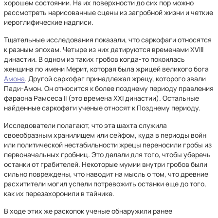
хорошем состоянии. На их поверхности до сих пор можно
рассмотреть нарисованные сцены из загробной жизни и четкие
иероглифические надписи.
Тщательные исследования показали, что саркофаги относятся
к разным эпохам. Четыре из них датируются временами XVIII
династии. В одном из таких гробов когда-то покоилась
женщина по имени Мерит, которая была жрицей великого бога
Амона
. Другой саркофаг принадлежал жрецу, которого звали
Пади-Амон. Он относится к более позднему периоду правления
фараона Рамсеса II (это времена XXI династии). Остальные
найденные саркофаги ученые относят к Позднему периоду.
Исследователи полагают, что эта шахта служила
своеобразным хранилищем или сейфом, куда в периоды войн
или политической нестабильности жрецы переносили гробы из
первоначальных гробниц. Это делали для того, чтобы уберечь
останки от грабителей. Некоторые мумии внутри гробов были
сильно повреждены, что наводит на мысль о том, что древние
расхитители могил успели потревожить останки еще до того,
как их перезахоронили в тайнике.
В ходе этих же раскопок ученые обнаружили ранее