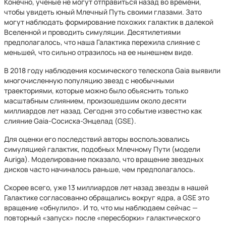
Конечно, ученые не могут отправиться назад во времени,
чтобы увидеть юный Млечный Путь своими глазами. Зато
могут наблюдать формирование похожих галактик в далекой
Вселенной и проводить симуляции. Десятилетиями
предполагалось, что наша Галактика пережила слияние с
меньшей, что сильно отразилось на ее нынешнем виде.
В 2018 году наблюдения космического телескопа Gaia выявили
многочисленную популяцию звезд с необычными
траекториями, которые можно было объяснить только
масштабным слиянием, произошедшим около десяти
миллиардов лет назад. Сегодня это событие известно как
слияние Gaia-Сосиска-Энцелад (GSE).
Для оценки его последствий авторы воспользовались
симуляцией галактик, подобных Млечному Пути (модели
Auriga). Моделирование показало, что вращение звездных
дисков часто начиналось раньше, чем предполагалось.
Скорее всего, уже 13 миллиардов лет назад звезды в нашей
Галактике согласованно обращались вокруг ядра, а GSE это
вращение «обнулило». И то, что мы наблюдаем сейчас —
повторный «запуск» после «пересборки» галактического