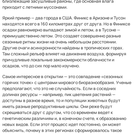
близлежащие засушливые районы, где основная влага
приходит с летними муссонами.
Яркий пример — два города в США. Финикс в Аризоне и Тусон
находятся всего в 160 километрах друг от друга. Но в Финиксе
осадки равномерно выпадают зимой и летом, а в Тусоне —
преимущественно летом. Это создает совершенно разные
сезонные ритмы жизни на очень небольшом расстоянии.
Другие очаги асинхронности найдены в тропических горах.
Там сложный рельеф влияет на движение воздуха, формируя
причудливые локальные закономерности облачности и
осадков, что до сих пор мало изучено.
Самое интересное в открытии — это совпадение «сезонных
горячих точек» с центрами мирового биоразнообразия. Ученые
предполагают, что это не случайность. Если в соседних
долинах ресурсы — например, пик цветения растений —
доступны в разное время, то и популяции животных будут
иметь разные репродуктивные циклы. Они реже будут
скрещиваться друг с другом, что со временем ведет к
генетическим различиям и, в конечном счете, к образованию
новых видов. Если этот процесс идет постоянно, он может
объяснить, почему в этих регионах сформировалось такое