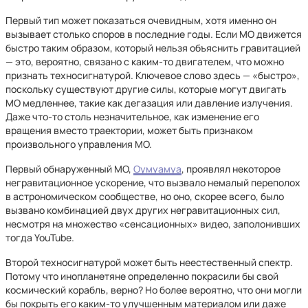
Первый тип может показаться очевидным, хотя именно он
вызывает столько споров в последние годы. Если МО движется
быстро таким образом, который нельзя объяснить гравитацией
— это, вероятно, связано с каким-то двигателем, что можно
признать техносигнатурой. Ключевое слово здесь — «быстро»,
поскольку существуют другие силы, которые могут двигать
МО медленнее, такие как дегазация или давление излучения.
Даже что-то столь незначительное, как изменение его
вращения вместо траектории, может быть признаком
произвольного управления МО.
Первый обнаруженный МО,
Оумуамуа
, проявлял некоторое
негравитационное ускорение, что вызвало немалый переполох
в астрономическом сообществе, но оно, скорее всего, было
вызвано комбинацией двух других негравитационных сил,
несмотря на множество «сенсационных» видео, заполонивших
тогда YouTube.
Второй техносигнатурой может быть неестественный спектр.
Потому что инопланетяне определенно покрасили бы свой
космический корабль, верно? Но более вероятно, что они могли
бы покрыть его каким-то улучшенным материалом или даже