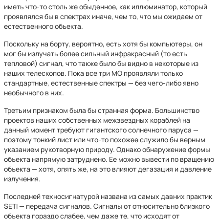
иметь что-то столь же обыденное, как иллюминатор, который
проявлялся бы в спектрах иначе, чем то, что мы ожидаем от
естественного объекта.
Поскольку на борту, вероятно, есть хотя бы компьютеры, он
мог бы излучать более сильный инфракрасный (то есть
тепловой) сигнал, что также было бы видно в некоторые из
наших телескопов. Пока все три МО проявляли только
стандартные, естественные спектры — без чего-либо явно
необычного в них.
Третьим признаком была бы странная форма. Большинство
проектов наших собственных межзвездных кораблей на
данный момент требуют гигантского солнечного паруса —
поэтому тонкий лист или что-то похожее служило бы верным
указанием рукотворную природу. Однако обнаружение формы
объекта напрямую затруднено. Ее можно вывести по вращению
объекта — хотя, опять же, на это влияют дегазация и давление
излучения.
Последней техносигнатурой названа из самых давних практик
SETI — передача сигналов. Сигналы от относительно близкого
объекта гораздо слабее, чем даже те, что исходят от