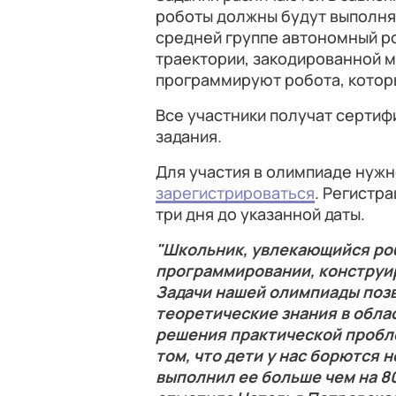
роботы должны будут выполнят
средней группе автономный р
траектории, закодированной м
программируют робота, которы
Все участники получат сертиф
задания.
Для участия в олимпиаде нуж
зарегистрироваться
. Регистр
три дня до указанной даты.
"Школьник, увлекающийся ро
программировании, конструир
Задачи нашей олимпиады поз
теоретические знания в обла
решения практической пробл
том, что дети у нас борются не
выполнил ее больше чем на 80