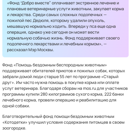
«Фонд “Добро вместе” оплачивает экстренное лечение и
плановые ветеринарные услуги животным, закупает корма
и лекарства. Среди самых сложных подопечных —
пожилой пес Дедюля, которому удалили опухоль,
мешавшую нормально ходить. Впереди у пса еще одна
операция, однако уже сегодня он может вести
нормальную собачью жизнь. Фонд поддерживает своего
подопечного лекарствами и лечебным кормом», —
рассказал Мэр Москвы.
Фонд «Помощь бездомным беспородным животным»
поддерживает обитателей приютов и пожилых собак, которых
забрали домой люди старше 55 лет по программе «Старый
друг». Им часто нужна помощь в покупке корма или оплате
услуг ветеринара. Благодаря сборам на mos.ru для участников
программы купили 280 килограммов сухого корма, 222 банки
лечебного корма, провели операцию и реабилитацию для
одной собаки.
Благотворительный фонд помощи бездомным животным
«Котодетки» улучшил условия содержания питомцев в своем
зоогородке.