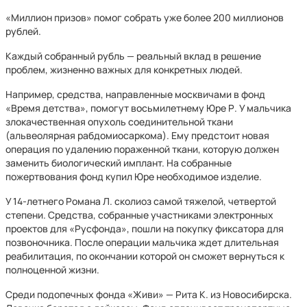
«Миллион призов» помог собрать уже более 200 миллионов
рублей.
Каждый собранный рубль — реальный вклад в решение
проблем, жизненно важных для конкретных людей.
Например, средства, направленные москвичами в фонд
«Время детства», помогут восьмилетнему Юре Р. У мальчика
зло­качественная опухоль соединительной ткани
(альвеолярная рабдомиосаркома). Ему предстоит новая
операция по удалению пораженной ткани, которую должен
заменить биологический имплант. На собранные
пожертвования фонд купил Юре необходимое изделие.
У 14-летнего Романа Л. сколиоз самой тяжелой, четвертой
степени. Средства, собранные участниками электронных
проектов для «Русфонда», пошли на покупку фиксатора для
позвоночника. После операции мальчика ждет длительная
реабилитация, по окончании которой он сможет вернуться к
полноценной жизни.
Среди подопечных фонда «Живи» — Рита К. из Новосибирска.