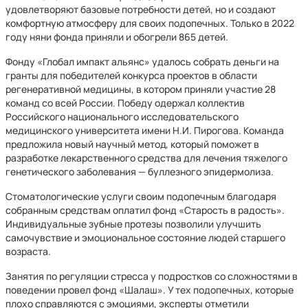
удовлетворяют базовые потребности детей, но и создают
комфортную атмосферу для своих подопечных. Только в 2022
году няни фонда приняли и обогрели 865 детей.
Фонду «Глобал импакт альянс» удалось собрать деньги на
гранты для победителей конкурса проектов в области
регенеративной медицины, в котором приняли участие 28
команд со всей России. Победу одержал коллектив
Российского национального иссле­до­вательского
медицинского университета имени Н.И. Пирогова. Команда
пред­ло­жила новый научный метод, который поможет в
разработке лекарственного средства для лечения тяжелого
генетического заболевания — буллезного эпидермолиза.
Стоматологические услуги своим подопечным благодаря
собранным средствам оплатил фонд «Старость в радость».
Индивиду­аль­ные зубные протезы позволили улучшить
самочувствие и эмоциональное состояние людей старшего
возраста.
Занятия по регуляции стресса у подростков со сложностями в
поведении провел фонд «Шалаш». У тех подопечных, которые
плохо справляются с эмоциями, эксперты отметили