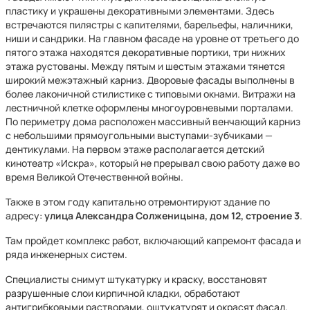
пластику и украшены декоративными элементами. Здесь
встречаются пилястры с капителями, барельефы, наличники,
ниши и сандрики. На главном фасаде на уровне от третьего до
пятого этажа находятся декоративные портики, три нижних
этажа рустованы. Между пятым и шестым этажами тянется
широкий межэтажный карниз. Дворовые фасады выполнены в
более лаконичной стилистике с типовыми окнами. Витражи на
лестничной клетке оформлены многоуровневыми порталами.
По периметру дома расположен массивный венчающий карниз
с небольшими прямоугольными выступами-зубчиками —
дентикулами. На первом этаже располагается детский
кинотеатр «Искра», который не прерывал свою работу даже во
время Великой Отечественной войны.
Также в этом году капитально отремонтируют здание по
адресу:
улица Александра Солженицына, дом 12, строение 3
.
Там пройдет комплекс работ, включающий капремонт фасада и
ряда инженерных систем.
Специалисты снимут штукатурку и краску, восстановят
разрушенные слои кирпичной кладки, обработают
антигрибковыми растворами, оштукатурят и окрасят фасад.