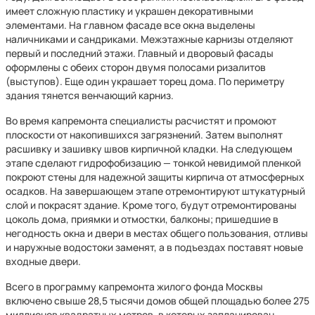
имеет сложную пластику и украшен декоративными
элементами. На главном фасаде все окна выделены
наличниками и сандриками. Межэтажные карнизы отделяют
первый и последний этажи. Главный и дворовый фасады
оформлены с обеих сторон двумя полосами ризалитов
(выступов). Еще один украшает торец дома. По периметру
здания тянется венчающий карниз.
Во время капремонта специалисты расчистят и промоют
плоскости от накопившихся загрязнений. Затем выполнят
расшивку и зашивку швов кирпичной кладки. На следующем
этапе сделают гидрофобизацию — тонкой невидимой пленкой
покроют стены для надежной защиты кирпича от атмосферных
осадков. На завершающем этапе отремонтируют штукатурный
слой и покрасят здание. Кроме того, будут отремонтированы
цоколь дома, приямки и отмостки, балконы; пришедшие в
негодность окна и двери в местах общего пользования, отливы
и наружные водостоки заменят, а в подъездах поставят новые
входные двери.
Всего в программу капремонта жилого фонда Москвы
включено свыше 28,5 тысячи домов общей площадью более 275
миллионов квадратных метров, в которых запланирован