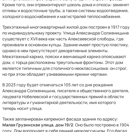
Кроме того, они отремонтируют цоколь дома и откосы: заменят
отливы и водосточные трубы, а также системы водоотведения,
холодного водоснабжения и магистралей теплоснабжения.
Трехэтажный многоквартирный жилой дом построен в 1917 году
по индивидуальному проекту. Улица Александра Солженицына
существует с XVII века как часть Алексеевской слободы, где
проживали в основном купцы. Здание имеет простую пластику,
однако в нем присутствуют декоративные элементы.
Межэтажный карниз, пояски и венчающий карниз опоясывают
дом, с торца расположены треугольные фронтоны. Этот дом
является типичным для столичного неоклассицизма: он строг,
но при этом обладает узнаваемыми яркими чертами.
В 2023 году будет отмечаться 105 лет со дня рождения
Александра Солженицына, писателя и общественного деятеля,
лауреата Нобелевской и государственных премий в области
литературы и гуманитарной деятельности, имя которого
теперь носит улица.
Также запланирован капремонт фасада здания по адресу:
Малая Грузинская улица, дом 19/2
. Оно было построено в 1904
году. Дом воплощает в себе ранний неоклассицизм. Его фасад