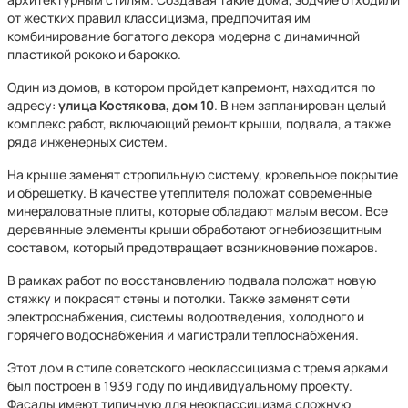
от жестких правил классицизма, предпочитая им
комбинирование богатого декора модерна с динамичной
пластикой рококо и барокко.
Один из домов, в котором пройдет капремонт, находится по
адресу:
улица Костякова, дом 10
. В нем запланирован целый
комплекс работ, включающий ремонт крыши, подвала, а также
ряда инженерных систем.
На крыше заменят стропильную систему, кровельное покрытие
и обрешетку. В качестве утеплителя положат современные
минераловатные плиты, которые обладают малым весом. Все
деревянные элементы крыши обработают огнебиозащитным
составом, который предотвращает возникновение пожаров.
В рамках работ по восстановлению подвала положат новую
стяжку и покрасят стены и потолки. Также заменят сети
электроснабжения, системы водоотведения, холодного и
горячего водоснабжения и магистрали теплоснабжения.
Этот дом в стиле советского неоклассицизма с тремя арками
был построен в 1939 году по индивидуальному проекту.
Фасады имеют типичную для неоклассицизма сложную