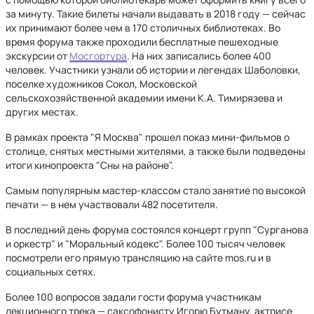
за минуту. Такие билеты начали выдавать в 2018 году — сейчас
их принимают более чем в 170 столичных библиотеках. Во
время форума также проходили бесплатные пешеходные
экскурсии от
Мосгортура
. На них записались более 400
человек. Участники узнали об истории и легендах Шаболовки,
поселке художников Сокол, Московской
сельскохозяйственной академии имени К.А. Тимирязева и
других местах.
В рамках проекта "Я Москва" прошел показ мини-фильмов о
столице, снятых местными жителями, а также были подведены
итоги кинопроекта "Сны на районе".
Самым популярным мастер-классом стало занятие по высокой
печати — в нем участвовали 482 посетителя.
В последний день форума состоялся концерт групп "Сурганова
и оркестр" и "Моральный кодекс". Более 100 тысяч человек
посмотрели его прямую трансляцию на сайте mos.ru и в
социальных сетях.
Более 100 вопросов задали гости форума участникам
лекционного трека — саксофонисту Игорю Бутману, актрисе