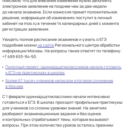
пояснили, что для внесения изменений нужно заполнить
электронное заявление не позднее чем за две недели
до начала экзамена. Если комиссия примет положительное
решение, информация об изменениях поступит в личный
кабинет на mos.ru в течение 14 календарных дней с момента
регистрации заявления.
Увидеть полное расписание экзаменов и узнать о ЕГЭ
подробнее можно
на сайте
Регионального центра обработки
информации Москвы. На вопросы также ответят по телефону:
+7 499 653-94-50.
Пилотный проект: одиннадцатиклассников начали готовить
к ЕГЭ на практикумах в школах
Более 67 тысяч учеников написали итоговое сочинение
в Москве
С 1 февраля одиннадцатиклассники начали интенсивно
готовиться к ЕГЭ. В школах проходят профильные практикумы
для учеников со схожим уровнем знаний. На занятиях
разбирают экзаменационные задания и без оценок
и контрольных отрабатывают темы, которые вызывают
вопросы. При этом количество уроков осталось прежним: