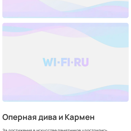
Оперная дива и Кармен
За достижения в искусстве памятников удостоились