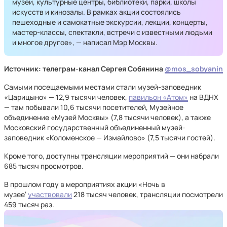
музеи, культурные центры, библиотеки, парки, школы
искусств и кинозалы. В рамках акции состоялись
пешеходные и самокатные экскурсии, лекции, концерты,
мастер-классы, спектакли, встречи с известными людьми
и многое другое», — написал Мэр Москвы.
Источник: телеграм-канал Сергея Собянина
@mos_sobyanin
Самыми посещаемыми местами стали музей-заповедник
«Царицыно» — 12,9 тысячи человек,
павильон «Атом»
на ВДНХ
— там побывали 10,6 тысячи посетителей, Музейное
объединение «Музей Москвы» (7,8 тысячи человек), а также
Московский государственный объединенный музей-
заповедник «Коломенское — Измайлово» (7,5 тысячи гостей).
Кроме того, доступны трансляции мероприятий — они набрали
685 тысяч просмотров.
В прошлом году в мероприятиях акции «Ночь в
музее‘
участвовали
218 тысяч человек, трансляции посмотрели
459 тысяч раз.