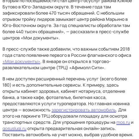
Вторым по посещаемости стал центр госуслуг района Южное
Бутово в Юго-Западном округе. В течение года там
зафиксировали более 470 тысяч обращений. С небольшим
отрывом тройку лидеров замыкает центр района Марьино в
Юго-Восточном округе. За год специалисты обработали там
более 440 тысяч обращений», — рассказали в пресс-службе
центров «Мои документы».
В пресс-службе также добавили, что важным событием 2018
года стало появление первого в России флагманского офиса
«Мои документы»
. В январе он открылся в торгово-
развлекательном центре (ТРЦ) «Афимолл Сити».
В нем доступен расширенный перечень услуг (всего более
180) и есть дополнительные сервисы. К примеру, здесь
открыты кабинет здоровья, кабинет нотариуса, отделение
банка, а также кафе, фотоателье, билетная касса,
предоставляются услуги туроператора. Но главная новинка
центра — возможность
зарегистрировать автомобиль
. Для
этого на паркинге ТРЦ оборудовали площадку для осмотра
транспортных средств. Для упрощения процедуры на
mos.ru
и
gosuslugi.ru
открыта предварительная онлайн-запись.
Поставить автомобиль на учет можно, выбрав удобное время.