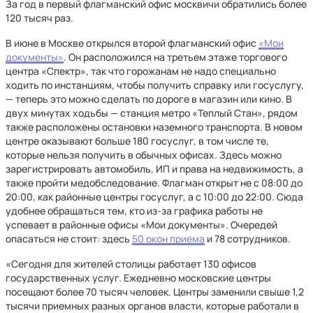
За год в первый флагманский офис москвичи обратились более
120 тысяч раз.
В июне в Москве открылся второй флагманский офис
«Мои
документы»
. Он расположился на третьем этаже торгового
центра «Спектр», так что горожанам не надо специально
ходить по инстанциям, чтобы получить справку или госуслугу,
— теперь это можно сделать по дороге в магазин или кино. В
двух минутах ходьбы — станция метро «Теплый Стан», рядом
также расположены остановки наземного транспорта. В новом
центре оказывают больше 180 госуслуг, в том числе те,
которые нельзя получить в обычных офисах. Здесь можно
зарегистрировать автомобиль, ИП и права на недвижимость, а
также пройти медобследование. Флагман открыт не с 08:00 до
20:00, как районные центры госуслуг, а с 10:00 до 22:00. Сюда
удобнее обращаться тем, кто из-за графика работы не
успевает в районные офисы «Мои документы». Очередей
опасаться не стоит: здесь
50 окон приема
и 78 сотрудников.
«Сегодня для жителей столицы работает 130 офисов
государственных услуг. Ежедневно московские центры
посещают более 70 тысяч человек. Центры заменили свыше 1,2
тысячи приемных разных органов власти, которые работали в