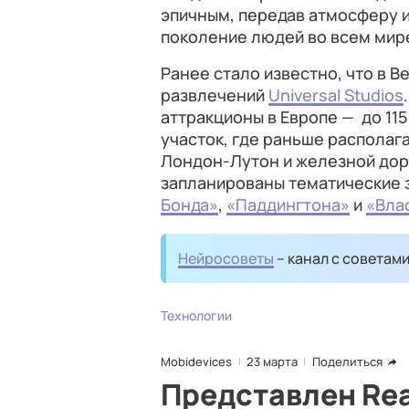
эпичным, передав атмосферу и
поколение людей во всем мир
Ранее стало известно, что в В
развлечений
Universal Studios
аттракционы в Европе — до 11
участок, где раньше располаг
Лондон-Лутон и железной доро
запланированы тематические
Бонда»
,
«Паддингтона»
и
«Вла
Нейросоветы
– канал с советам
Технологии
Mobidevices
23 марта
Поделиться
Представлен Real