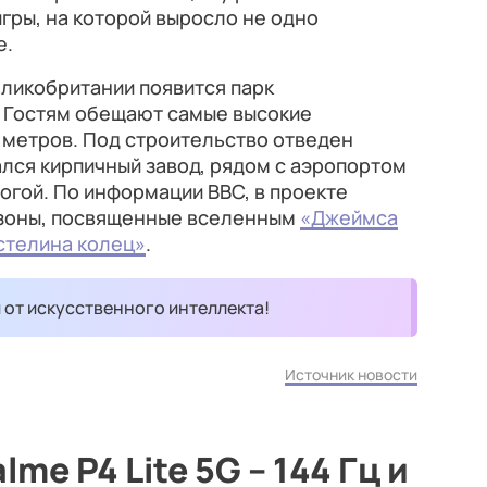
гры, на которой выросло не одно
е.
еликобритании появится парк
. Гостям обещают самые высокие
5 метров. Под строительство отведен
ался кирпичный завод, рядом с аэропортом
гой. По информации BBC, в проекте
 зоны, посвященные вселенным
«Джеймса
стелина колец»
.
и от искусственного интеллекта!
Источник новости
me P4 Lite 5G – 144 Гц и