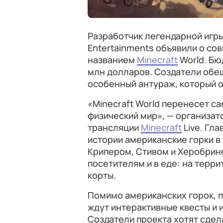
Разработчик легендарной игры 
Entertainments объявили о со
названием
Minecraft
World. Бю
млн долларов. Создатели обе
особенный антураж, который 
«Minecraft World перенесет с
физический мир», — организат
трансляции
Minecraft
Live. Гл
истории американские горки в
Крипером, Стивом и Херобрино
посетителям и в еде: на терр
корты.
Помимо американских горок, 
ждут интерактивные квесты и 
Создатели проекта хотят сдел