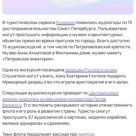
В туристическом сервисе
Russpass
появились аудиогиды по 15
достопримечательностям Санкт-Петербурга. Пользователи
могут прослушать информацию о музеях и архитектурных
объектах прямо во время прогулок по городу. Всего доступно
15 аудиоэкскурсий, в том числе по Петропавловской крепости,
Музею Анны Ахматовой в Фонтанном доме, музею-макету
«Петровская акватория».
Одна из экскурсий посвящена
дворцам Русского музея
.
Слушатели могут узнать, кому Екатерина II хотела подарить
Мраморный дворец и во что играла аристократия в его залах.
Следующая аудиоэкскурсия проведет по
Центральному
военно-морскому музею имени императора Петра
Великого
. Его экспонаты раскрывают историю отечественного
флота и его роль в развитии страны. Туристы смогут
прослушать 67 аудиозаписей о картинах, моделях кораблей,
великих адмиралах и сражениях.
Тему флота продолжает рассказ про
крейсер