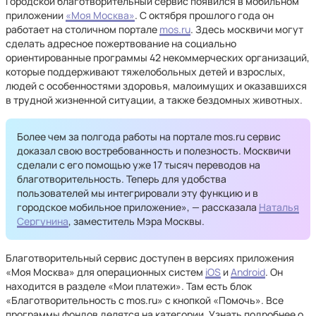
Городской благотворительный сервис появился в мобильном
приложении
«Моя Москва»
. С октября прошлого года он
работает на столичном портале
mos.ru
. Здесь москвичи могут
сделать адресное пожертвование на социально
ориентированные программы 42 некоммерческих организаций,
которые поддерживают тяжелобольных детей и взрослых,
людей с особенностями здоровья, малоимущих и оказавшихся
в трудной жизненной ситуации, а также бездомных животных.
Более чем за полгода работы на портале mos.ru сервис
доказал свою востребованность и полезность. Москвичи
сделали с его помощью уже 17 тысяч переводов на
благотворительность. Теперь для удобства
пользователей мы интегрировали эту функцию и в
городское мобильное приложение», — рассказала
Наталья
Сергунина
, заместитель Мэра Москвы.
Благотворительный сервис доступен в версиях приложения
«Моя Москва» для операционных систем
iOS
и
Android
. Он
находится в разделе «Мои платежи». Там есть блок
«Благотворительность с mos.ru» с кнопкой «Помочь». Все
программы фондов делятся на категории. Узнать подробнее о