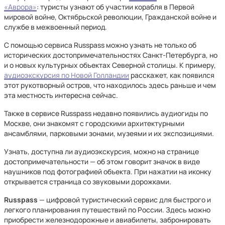
«Аврора»
: туристы узнают об участии корабля в Первой
мировой войне, Октябрьской революции, Гражданской войне и
службе в межвоенный период.
С помощью сервиса Russpass можно узнать не только об
исторических достопримечательностях Санкт-Петербурга, но
и о новых культурных объектах Северной столицы. К примеру,
аудиоэкскурсия по Новой Голландии
расскажет, как появился
этот рукотворный остров, что находилось здесь раньше и чем
эта местность интересна сейчас.
Также в сервисе Russpass недавно появились аудиогиды по
Москве, они знакомят с городскими архитектурными
ансамблями, парковыми зонами, музеями и их экспозициями.
Узнать, доступна ли аудиоэкскурсия, можно на странице
достопримечательности — об этом говорит значок в виде
наушников под фотографией объекта. При нажатии на иконку
открывается страница со звуковыми дорожками.
Russpass
— цифровой туристический сервис для быстрого и
легкого планирования путешествий по России. Здесь можно
приобрести железнодорожные и авиабилеты, забронировать