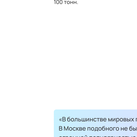
100 тонн.
«В большинстве мировых 
В Москве подобного не бы