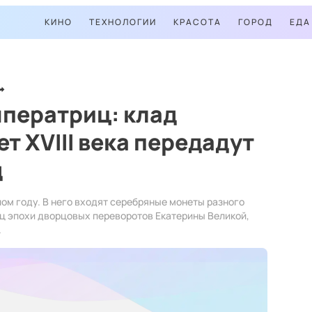
КИНО
ТЕХНОЛОГИИ
КРАСОТА
ГОРОД
ЕДА
мператриц: клад
т XVIII века передадут
д
ом году. В него входят серебряные монеты разного
ц эпохи дворцовых переворотов Екатерины Великой,
.