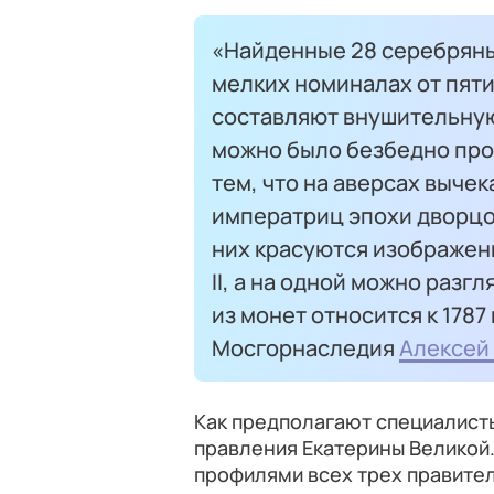
«Найденные 28 серебряны
мелких номиналах от пяти
составляют внушительную.
можно было безбедно про
тем, что на аверсах выче
императриц эпохи дворцо
них красуются изображен
II, а на одной можно разг
из монет относится к 1787
Мосгорнаследия
Алексей
Как предполагают специалисты
правления Екатерины Великой.
профилями всех трех правите