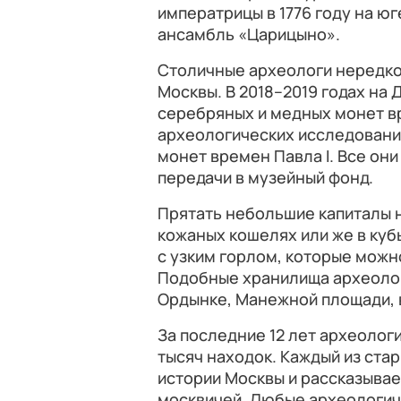
императрицы в 1776 году на ю
ансамбль «Царицыно».
Столичные археологи нередко
Москвы. В 2018–2019 годах на
серебряных и медных монет вр
археологических исследований 
монет времен Павла I. Все он
передачи в музейный фонд.
Прятать небольшие капиталы н
кожаных кошелях или же в ку
с узким горлом, которые можн
Подобные хранилища археологи
Ордынке, Манежной площади, 
За последние 12 лет археолог
тысяч находок. Каждый из ста
истории Москвы и рассказывае
москвичей. Любые археологич