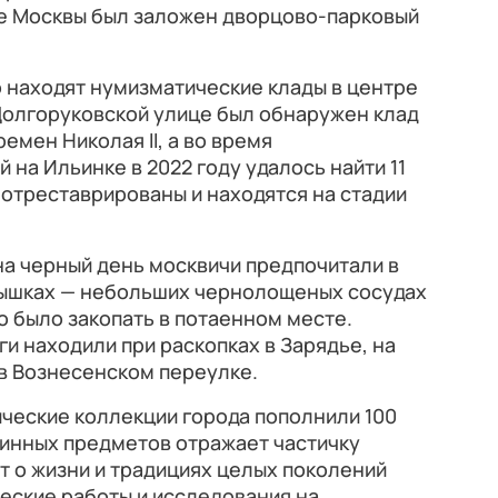
ге Москвы был заложен дворцово-парковый
 находят нумизматические клады в центре
 Долгоруковской улице был обнаружен клад
емен Николая II, а во время
на Ильинке в 2022 году удалось найти 11
и отреставрированы и находятся на стадии
а черный день москвичи предпочитали в
бышках — небольших чернолощеных сосудах
о было закопать в потаенном месте.
 находили при раскопках в Зарядье, на
в Вознесенском переулке.
ические коллекции города пополнили 100
ринных предметов отражает частичку
т о жизни и традициях целых поколений
еские работы и исследования на