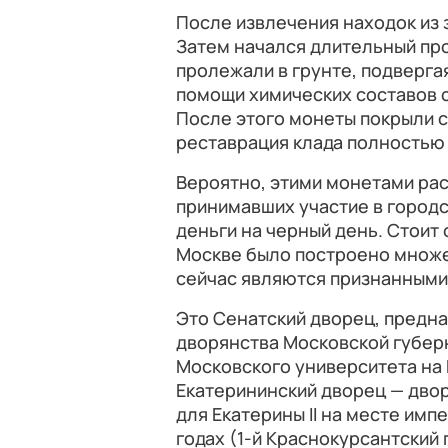
После извлечения находок из 
Затем начался длительный пр
пролежали в грунте, подверга
помощи химических составов с
После этого монеты покрыли 
реставрация клада полностью
Вероятно, этими монетами рас
принимавших участие в городс
деньги на черный день. Стоит 
Москве было построено множе
сейчас являются признанными
Это Сенатский дворец, предн
дворянства Московской губерн
Московского университета на 
Екатерининский дворец — дво
для Екатерины II на месте имп
годах (1-й Краснокурсантский 