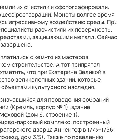
земли их очистили и сфотографировали.
оцесс реставрации. Монеты долгое время
ясь агрессивному воздействию среды. При
пециалисты расчистили их поверхность.
средствами, защищающими металл. Сейчас
 завершена.
платились с кем-то из мастеров,
ком строительстве. А тот припрятал
отметить, что при Екатерине Великой в
ство великолепных зданий, которые
 объектами культурного наследия.
азначавшийся для проведения собраний
ии (Кремль, корпус № 1), здание
Моховой (дом 9, строение 1),
рцово-парковый комплекс, построенный
ераторского дворца Анненгоф в 1773–1796
проезд, дом 3/5). Также по повелению