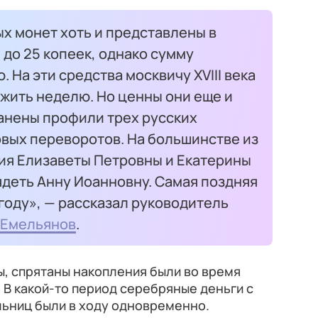
х монет хоть и представлены в
 до 25 копеек, однако сумму
 На эти средства москвичу XVIII века
жить неделю. Но ценны они еще и
канены профили трех русских
вых переворотов. На большинстве из
ия Елизаветы Петровны и Екатерины
лядеть Анну Иоанновну. Самая поздняя
 году», — рассказал руководитель
 Емельянов
.
, спрятаны накопления были во время
 В какой-то период серебряные деньги с
льниц были в ходу одновременно.