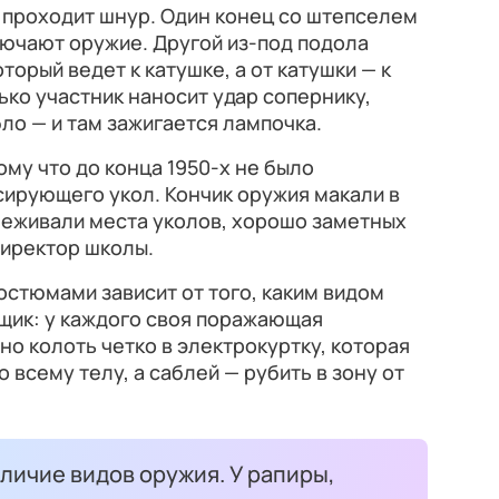
проходит шнур. Один конец со штепселем
ключают оружие. Другой из-под подола
торый ведет к катушке, а от катушки — к
ько участник наносит удар сопернику,
бло — и там зажигается лампочка.
му что до конца 1950-х не было
сирующего укол. Кончик оружия макали в
леживали места уколов, хорошо заметных
 директор школы.
стюмами зависит от того, каким видом
щик: у каждого своя поражающая
но колоть четко в электрокуртку, которая
о всему телу, а саблей — рубить в зону от
личие видов оружия. У рапиры,