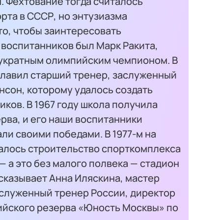
. Фехтование тогда считалось
рта в СССР, но энтузиазма
то, чтобы заинтересовать
 воспитанников был Марк Ракита,
укратным олимпийским чемпионом. В
главил старший тренер, заслуженный
нсон, которому удалось создать
ков. В 1967 году школа получила
рва, и его наши воспитанники
и своими победами. В 1977-м на
чалось строительство спорткомплекса
— а это без малого полвека — стадион
ссказывает Анна Иляскина, мастер
аслуженный тренер России, директор
йского резерва «Юность Москвы» по