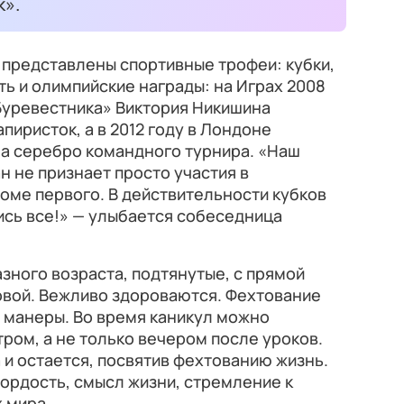
к».
е представлены спортивные трофеи: кубки,
ь и олимпийские награды: на Играх 2008
Буревестника» Виктория Никишина
пиристок, а в 2012 году в Лондоне
ла серебро командного турнира. «Наш
 не признает просто участия в
роме первого. В действительности кубков
ись все!» — улыбается собеседница
зного возраста, подтянутые, с прямой
овой. Вежливо здороваются. Фехтование
 манеры. Во время каникул можно
тром, а не только вечером после уроков.
 и остается, посвятив фехтованию жизнь.
 гордость, смысл жизни, стремление к
х мира.