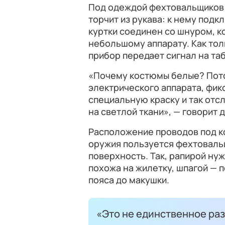
Под одеждой фехтовальщиков 
торчит из рукава: к нему под
куртки соединен со шнуром, ко
небольшому аппарату. Как тол
прибор передает сигнал на та
«Почему костюмы белые? Пото
электрического аппарата, фик
специальную краску и так отс
на светлой ткани», — говорит
Расположение проводов под ко
оружия пользуется фехтоваль
поверхность. Так, рапирой нуж
похожа на жилетку, шпагой — п
пояса до макушки.
«Это не единственное раз