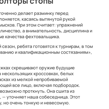
полторы стопы
оточенно делает разминку перед
лоняется, касаясь вытянутой рукой
мысков. При этом считает: упражнений
личество, а внимательность, дисциплина и
ые качества фехтовальщика.
сезон, ребята готовятся к турнирам, в том
ованию и квалификационным состязаниям»,
ожках скрещивают оружие будущие
в нескользящих кроссовках, белых
масках из мелкой непробиваемой
ющей все лицо, включая подбородок.
евозможно проткнуть. Она сшита из
, — уточняет наша собеседница. Этот
, но очень тонкую и невесомую.