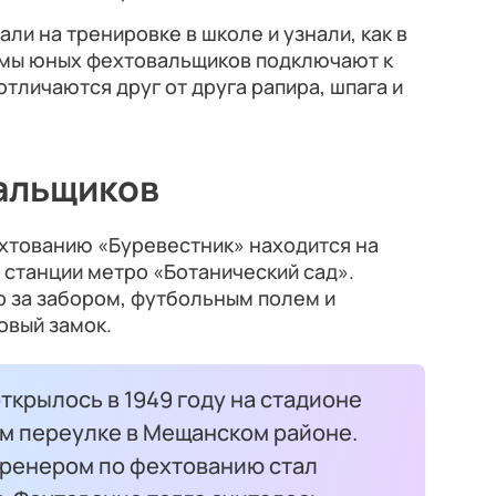
ли на тренировке в школе и узнали, как в
тюмы юных фехтовальщиков подключают к
отличаются друг от друга рапира, шпага и
альщиков
тованию «Буревестник» находится на
 станции метро «Ботанический сад».
о за забором, футбольным полем и
овый замок.
крылось в 1949 году на стадионе
ом переулке в Мещанском районе.
ренером по фехтованию стал