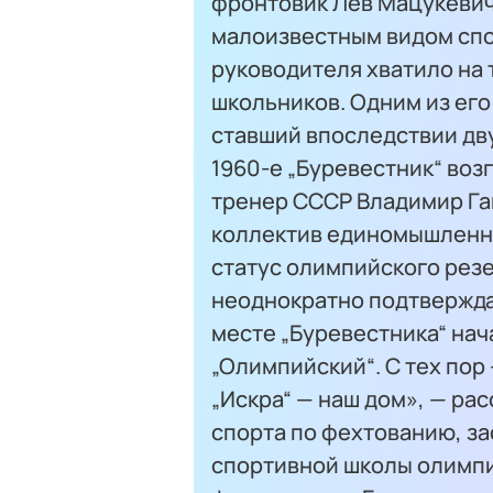
фронтовик Лев Мацукевич
малоизвестным видом спо
руководителя хватило на 
школьников. Одним из его
ставший впоследствии дв
1960-е „Буревестник“ воз
тренер СССР Владимир Га
коллектив единомышленни
статус олимпийского резе
неоднократно подтверждал
месте „Буревестника“ на
„Олимпийский“. С тех пор 
„Искра“ — наш дом», — ра
спорта по фехтованию, з
спортивной школы олимпи