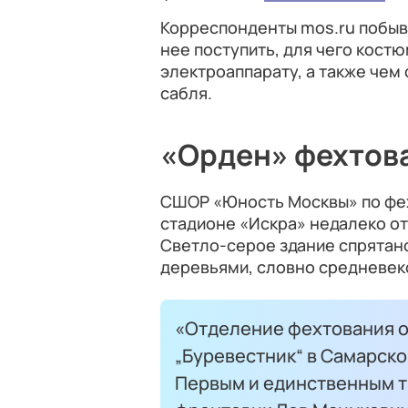
Корреспонденты mos.ru побыва
нее поступить, для чего кос
электроаппарату, а также чем 
сабля.
«Орден» фехтов
СШОР «Юность Москвы» по фех
стадионе «Искра» недалеко от
Светло-серое здание спрятан
деревьями, словно средневек
«Отделение фехтования от
„Буревестник“ в Самарск
Первым и единственным т