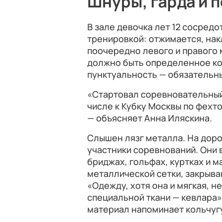
Шнуры, гарда и 
В зале девочка лет 12 сосред
тренировкой: отжимается, нак
поочередно левого и правого 
должно быть определенное ко
пунктуальность — обязательн
«Стартовал соревновательный 
числе к Кубку Москвы по фехт
— объясняет Анна Иляскина.
Слышен лязг металла. На дор
участники соревнований. Они 
бриджах, гольфах, куртках и 
металлической сетки, закрыва
«Одежду, хотя она и мягкая, н
специальной ткани — кевлара»
материал напоминает кольчугу