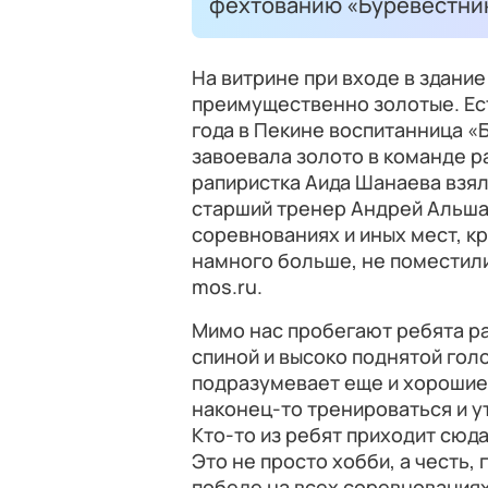
фехтованию «Буревестни
На витрине при входе в здани
преимущественно золотые. Ест
года в Пекине воспитанница «
завоевала золото в команде ра
рапиристка Аида Шанаева взя
старший тренер Андрей Альшан
соревнованиях и иных мест, к
намного больше, не поместил
mos.ru.
Мимо нас пробегают ребята ра
спиной и высоко поднятой гол
подразумевает еще и хорошие
наконец-то тренироваться и у
Кто-то из ребят приходит сюда
Это не просто хобби, а честь,
победе на всех соревнования