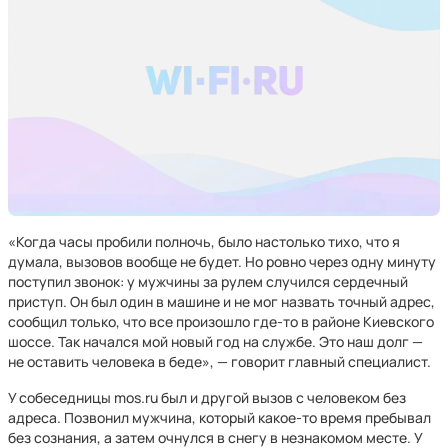
«Когда часы пробили полночь, было настолько тихо, что я
думала, вызовов вообще не будет. Но ровно через одну минуту
поступил звонок: у мужчины за рулем случился сердечный
приступ. Он был один в машине и не мог назвать точный адрес,
сообщил только, что все произошло где-то в районе Киевского
шоссе. Так начался мой новый год на службе. Это наш долг —
не оставить человека в беде», — говорит главный специалист.
У собеседницы mos.ru был и другой вызов с человеком без
адреса. Позвонил мужчина, который какое-то время пребывал
без сознания, а затем очнулся в снегу в незнакомом месте. У