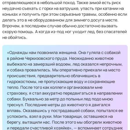
отправляющиеся в небольшой поход. Также зимой есть риск
неудачно съехать с горки на ватрушке, упасть при катании на
коньках и получить при этом серьезные травмы, особенно если
делать это в не оборудованном для зимнего досуга месте.
Впрочем, в последнем случае обычно достаточно вызвать
скорую помощь. А когда из-под ног уходит лед, без спасателей
не обойтись.
«Однажды нам позвонила женщина. Она гуляла с собакой
в районе Черкизовского пруда. Неожиданно животное
выбежало на замерзший водоем, лед оказался непрочным,
и собака провалилась. Мы оперативно приехали на место
происшествия, предварительно облачившись в
гидрокостюмы, не пропускающие воду и сохраняющие
тепло. После того как коллеги организовали мне
страховку, я стал аккуратно передвигаться в направлении
собаки. Буквально за метр до полыньи лед подо мною
треснул. Последние метры до животного я двигался
вплавь. Оказавшись у пострадавшей собаки, попытался ее
успокоить, взял в руки. Мои товарищи, оставшиеся на
берегу, вытащили нас. После этого мы обогрели животное
и передали счастливой хозяйке», — вспоминает сотрудник