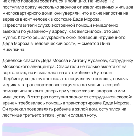
не стало поводом обратиться в полицию. На номер 112
поступило сразу несколько звонков от взволнованных жильцов
многоквартирного дома: они уверяли, что в окне напротив на
веревке висит человек в костюме Деда Мороза.
«Представители служб экстренной помощи немедленно
выехали по указанному адресу. Как выяснилось, это был
муляж. Кто-то решил украсить окно, подвесив игрушечного
Деда Мороза в человеческий рост», — смеется Лина
Никулкина.
Довелось спасать Деда Мороза и Антону Русанову, сотруднику
Московского авиацентра. Спасатели не только вылетают на
вертолетах, но и выезжают на автомобиле в Бутово и
Щербинку, когда нужно оказать социальную помощь, помочь
медикам в транспортировке пациента до машины скорой
помощи или вскрыть дверь при угрозе жизни, здоровью или
имуществу. В этот раз поступил звонок от сотрудников скорой:
врачам требовалась помощь в транспортировке Деда Мороза.
Он приехал поздравлять ребенка в жилой дом, оступился на
лестнице третьего этажа, упал и сломал ногу.