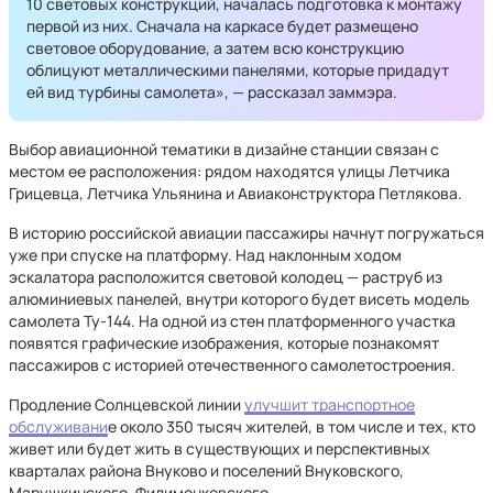
10 световых конструкций, началась подготовка к монтажу
первой из них. Сначала на каркасе будет размещено
световое оборудование, а затем всю конструкцию
облицуют металлическими панелями, которые придадут
ей вид турбины самолета», — рассказал заммэра.
Выбор авиационной тематики в дизайне станции связан с
местом ее расположения: рядом находятся улицы Летчика
Грицевца, Летчика Ульянина и Авиаконструктора Петлякова.
В историю российской авиации пассажиры начнут погружаться
уже при спуске на платформу. Над наклонным ходом
эскалатора расположится световой колодец — раструб из
алюминиевых панелей, внутри которого будет висеть модель
самолета Ту-144. На одной из стен платформенного участка
появятся графические изображения, которые познакомят
пассажиров с историей отечественного самолетостроения.
Продление Солнцевской линии
улучшит транспортное
обслуживани
е около 350 тысяч жителей, в том числе и тех, кто
живет или будет жить в существующих и перспективных
кварталах района Внуково и поселений Внуковского,
Марушкинского, Филимонковского.