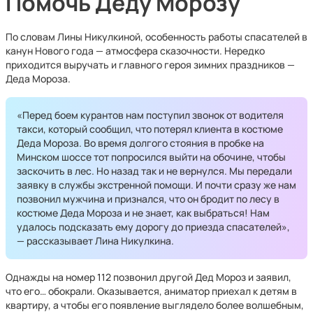
Помочь Деду Морозу
По словам Лины Никулкиной, особенность работы спасателей в
канун Нового года — атмосфера сказочности. Нередко
приходится выручать и главного героя зимних праздников —
Деда Мороза.
«Перед боем курантов нам поступил звонок от водителя
такси, который сообщил, что потерял клиента в костюме
Деда Мороза. Во время долгого стояния в пробке на
Минском шоссе тот попросился выйти на обочине, чтобы
заскочить в лес. Но назад так и не вернулся. Мы передали
заявку в службы экстренной помощи. И почти сразу же нам
позвонил мужчина и признался, что он бродит по лесу в
костюме Деда Мороза и не знает, как выбраться! Нам
удалось подсказать ему дорогу до приезда спасателей»,
— рассказывает Лина Никулкина.
Однажды на номер 112 позвонил другой Дед Мороз и заявил,
что его… обокрали. Оказывается, аниматор приехал к детям в
квартиру, а чтобы его появление выглядело более волшебным,