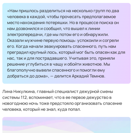
«Нам пришлось разделиться на несколько групп по два
человека в каждой, чтобы прочесать предполагаемое
место нахождения потеряшки. Но в процессе поиска он
нам дозвонился и сообщил, что вышел к линии
электропередачи, где мы потом его и обнаружили.
Оказали мужчине первую помощь: успокоили и согрели
его. Когда начали эвакуировать спасенного, путь нам
преградил крупный лось, который мог быть опасен как для
нас, так и для пострадавшего. Учитывая это, приняли
решение углубиться в чащу и обойти животное. Мы
благополучно вывели спасенного и помогли ему
добраться до дома», — делится Аркадий Темнов.
Лина Никулкина, главный специалист дежурной смены
системы 112, вспоминает, что в ее первое дежурство в
новогоднюю ночь тоже предстояло организовать спасение
человека, который не знал, куда попал.