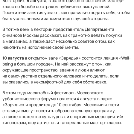
Во вторник,
8 августа
, в зале «Горизонт» состоится мастер-
класс по борьбе со страхом публичных выступлений.
Посетители занятия узнают, как правильно подать себя, чтобы
быть услышанным и запомниться с лучшей стороны.
В тот же день в лектории представитель Департамента
финансов Москвы расскажет, как грамотно делать покупки
в магазинах, а также даст несколько советов о том, как
накопить на исполнение своей мечты.
10 августа
в открытом зале «Зарядья» состоится лекция «Well-
being в большом городе». На ней расскажут о том, как
окружающее пространство, здания и люди влияют
на самочувствие отдельного человека и что делать, если
вы оказались в некомфортной для себя обстановке.
В этом году масштабный фестиваль Московского
урбанистического форума начнется 4 августа в парке
«Зарядье» и продлится до 10 сентября. Москвичи и гости
столицы смогут посетить образовательную программу,
а также множество культурных и спортивных мероприятий:
кинопоказы, шоу артистов и танцевальные мастер-классы.