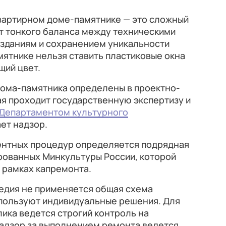
вартирном доме-памятнике — это сложный
т тонкого баланса между техническими
зданиям и сохранением уникальности
мятнике нельзя ставить пластиковые окна
щий цвет.
дома-памятника определены в проектно-
я проходит государственную экспертизу и
Департаментом культурного
ет надзор.
ентных процедур определяется подрядная
рованных Минкультуры России, которой
 рамках капремонта.
ледия не применяется общая схема
спользуют индивидуальные решения. Для
ика ведется строгий контроль на
Надзор за выполнением ремонта ведется