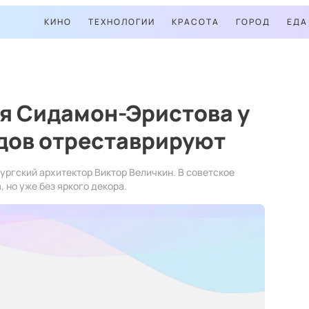
КИНО
ТЕХНОЛОГИИ
КРАСОТА
ГОРОД
ЕДА
я Сидамон-Эристова у
дов отреставрируют
ургский архитектор Виктор Величкин. В советское
 но уже без яркого декора.