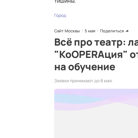
тишины.
Город
Сайт Москвы
5 мая
Поделиться
Всё про театр: 
"КоOPERAция" о
на обучение
Заявки принимают до 8 мая.