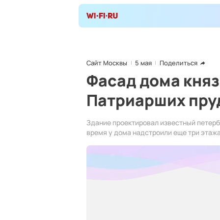
Сайт Москвы
5 мая
Поделиться
Фасад дома княз
Патриарших пру
Здание проектировал известный петерб
время у дома надстроили еще три этажа,