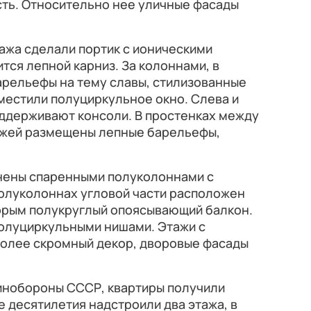
сть. Относительно нее уличные фасады
тажа сделали портик с ионическими
тся лепной карниз. За колоннами, в
арельефы на тему славы, стилизованные
местили полуциркульное окно. Слева и
оддерживают консоли. В простенках между
тажей размещены лепные барельефы,
инены спаренными полуколоннами с
полуколоннах угловой части расположен
торым полукруглый опоясывающий балкон.
олуциркульными нишами. Этажи с
более скромный декор, дворовые фасады
Минобороны СССР, квартиры получили
е десятилетия надстроили два этажа, в