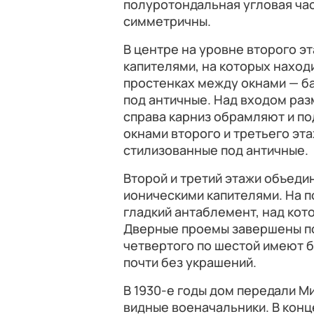
полуротондальная угловая ча
симметричны.
В центре на уровне второго э
капителями, на которых находи
простенках между окнами — б
под античные. Над входом раз
справа карниз обрамляют и п
окнами второго и третьего э
стилизованные под античные.
Второй и третий этажи объед
ионическими капителями. На 
гладкий антаблемент, над ко
Дверные проемы завершены п
четвертого по шестой имеют 
почти без украшений.
В 1930-е годы дом передали 
видные военачальники. В конц