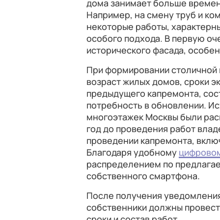
дома занимает больше времен
Например, на смену труб и ко
некоторые работы, характерн
особого подхода. В первую оч
исторического фасада, особен
При формировании столичной 
возраст жилых домов, сроки э
предыдущего капремонта, сос
потребность в обновлении. Ис
многоэтажек Москвы были рас
год до проведения работ вла
проведении капремонта, вклю
Благодаря удобному
цифровом
распределением по предлагае
собственного смартфона.
После получения уведомлени
собственники должны провест
сроки и состав работ.