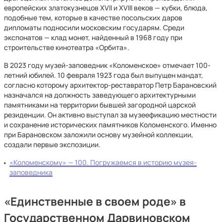
европейских златокузнецов XVII и XVIII веков — кубки, блюда,
подобные тем, которые в качестве посольских даров
дипломаты подносили московским государям. Среди
экспонатов — клад монет, найденный в 1968 году при
строительстве кинотеатра «Орбита».
В 2023 году музей-заповедник «Коломенское» отмечает 100-
летний юбилей. 10 февраля 1923 года был выпущен мандат,
согласно которому архитектор-реставратор Петр Барановский
назначался на должность заведующего архитектурными
памятниками на территории бывшей загородной царской
резиденции. Он активно выступал за музеефикацию местности
и сохранение исторических памятников Коломенского. Именно
при Барановском заложили основу музейной коллекции,
создали первые экспозиции.
«Коломенскому» — 100. Погружаемся в историю музея-
заповедника
«Единственные в своем роде» в
Государственном Дарвиновском