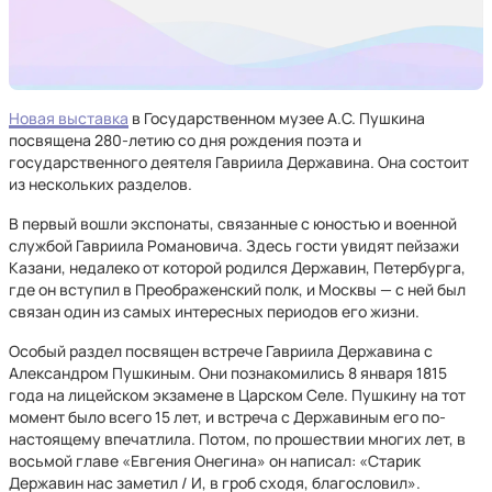
Новая выставка
в Государственном музее А.С. Пушкина
посвящена 280-летию со дня рождения поэта и
государственного деятеля Гавриила Державина. Она состоит
из нескольких разделов.
В первый вошли экспонаты, связанные с юностью и военной
службой Гавриила Романовича. Здесь гости увидят пейзажи
Казани, недалеко от которой родился Державин, Петербурга,
где он вступил в Преображенский полк, и Москвы — с ней был
связан один из самых интересных периодов его жизни.
Особый раздел посвящен встрече Гавриила Державина с
Александром Пушкиным. Они познакомились 8 января 1815
года на лицейском экзамене в Царском Селе. Пушкину на тот
момент было всего 15 лет, и встреча с Державиным его по-
настоящему впечатлила. Потом, по прошествии многих лет, в
восьмой главе «Евгения Онегина» он написал: «Старик
Державин нас заметил / И, в гроб сходя, благословил».