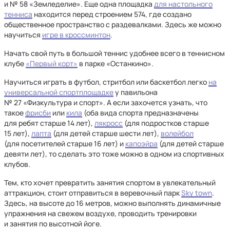
и № 58 «Земледелие». Еще одна площадка
для настольного
тенниса
находится перед строением 574, где создано
общественное пространство с раздевалками. Здесь же можно
научиться
игре в кроссминтон
.
Начать свой путь в большой теннис удобнее всего в теннисном
клубе
«Первый корт»
в парке «Останкино».
Научиться играть в футбол, стритбол или баскетбол легко
на
универсальной спортплощадке
у павильона
№ 27 «Физкультура и спорт». А если захочется узнать, что
такое
фрисби
или
кила
(оба вида спорта предназначены
для ребят старше 14 лет),
лякросс
(для подростков старше
15 лет),
лапта
(для детей старше шести лет),
волейбол
(для посетителей старше 16 лет) и
капоэйра
(для детей старше
девяти лет), то сделать это тоже можно в одном из спортивных
клубов.
Тем, кто хочет превратить занятия спортом в увлекательный
аттракцион, стоит отправиться в веревочный парк
Sky town
.
Здесь, на высоте до 16 метров, можно выполнять динамичные
упражнения на свежем воздухе, проводить тренировки
и занятия по высотной йоге.