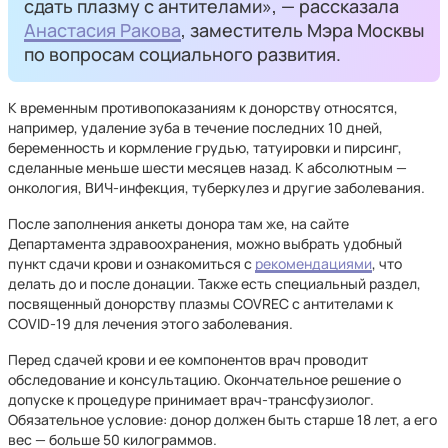
сдать плазму с антителами», — рассказала
Анастасия Ракова
, заместитель Мэра Москвы
по вопросам социального развития.
К временным противопоказаниям к донорству относятся,
например, удаление зуба в течение последних 10 дней,
беременность и кормление грудью, татуировки и пирсинг,
сделанные меньше шести месяцев назад. К абсолютным —
онкология, ВИЧ-инфекция, туберкулез и другие заболевания.
После заполнения анкеты донора там же, на сайте
Департамента здравоохранения, можно выбрать удобный
пункт сдачи крови и ознакомиться с
рекомендациями
, что
делать до и после донации. Также есть специальный раздел,
посвященный донорству плазмы COVREC с антителами к
COVID-19 для лечения этого заболевания.
Перед сдачей крови и ее компонентов врач проводит
обследование и консультацию. Окончательное решение о
допуске к процедуре принимает врач-трансфузиолог.
Обязательное условие: донор должен быть старше 18 лет, а его
вес — больше 50 килограммов.