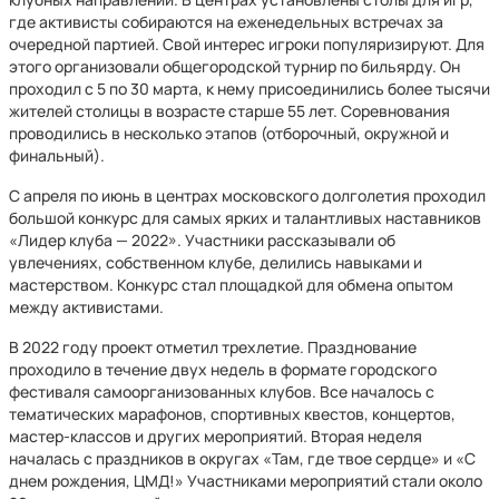
где активисты собираются на еженедельных встречах за
очередной партией. Свой интерес игроки популяризируют. Для
этого организовали общегородской турнир по бильярду. Он
проходил с 5 по 30 марта, к нему присоединились более тысячи
жителей столицы в возрасте старше 55 лет. Соревнования
проводились в несколько этапов (отборочный, окружной и
финальный).
С апреля по июнь в центрах московского долголетия проходил
большой конкурс для самых ярких и талантливых наставников
«Лидер клуба — 2022». Участники рассказывали об
увлечениях, собственном клубе, делились навыками и
мастерством. Конкурс стал площадкой для обмена опытом
между активистами.
В 2022 году проект отметил трехлетие. Празднование
проходило в течение двух недель в формате городского
фестиваля самоорганизованных клубов. Все началось с
тематических марафонов, спортивных квестов, концертов,
мастер-классов и других мероприятий. Вторая неделя
началась с праздников в округах «Там, где твое сердце» и «С
днем рождения, ЦМД!» Участниками мероприятий стали около