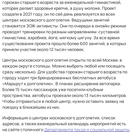
горожан старшего возраста за еженедельной гимнастикой,
которая делает здоровье крепче, а душу моложе. Проект
создали в 2021 году, он по сей день реализуется во всех
центрах московского долголетия. Ведущими занятий
становятся ЗОЖ-активисты. Они по очереди в онлайн-режиме
проводят тренировки по разным направлениям: суставной
гимнастике, аэробике, йоге, мягкому цигуну. За все время
существования проекта прошло более 600 занятий, в которых
приняли участие около 12 тысяч человек.
Центры московского долголетия открыты по всей Москве, в
каждом округе столицы. Можно выбрать любой или посещать
сразу несколько. Для удобства горожан старшего возраста по
городу ходят три брендированных бесплатных автобуса
«Маршрут к долголетию». В планах расширение автопарка.
Более 15 тысяч пассажиров уже посетили клубные
пространства, автобусы проехали около 13 тысяч километров.
Чтобы отправиться в любой центр, нужно оставить заявку на
поездку в ближайшем из них.
Информация о центрах московского долголетия, список
адресов, а также еженедельный календарь мероприятий есть
на сайте столичного
Департамента труда и социальной защиты