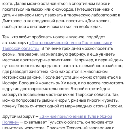
юрте. Далее можно остановиться в спортивном парке и
покататься на лыжах или сноуборде. Путешественники с
детьми вечером могут заехать в творческую лабораторию в
Дмитрове, а на следующий день посетить «Дом хаски»,
пообщаться с енотами и покататься на верблюдах.
Тем, кто любит пробовать новое и вкусное, подойдет
автомаршрут
«Гастрономический тур по Подмосковью и
Тверской области»
. В течение трех дней можно посетить
фермы, пивоварни, мармеладную фабрику, а еще увидеть
местные архитектурные памятники. Например, в первый день
путешественникам предложат заехать в семейное хозяйство,
где разводят животных. Оно находится в живописном
Истринском районе. После дегустации можно отправиться в
Иосифо-Волоцкий монастырь XV века, а по дороге посмотреть
и другие достопримечательности. Второй и третий дни
маршрута посвящены местной кухне Тверской области. Так,
можно попробовать рыбный чорыг, ржаные пироги и узнать,
почему Тверь считают одной из мармеладных столиц России.
Другой маршрут —
«Зимние приключения в Туле и Ясной
Поляне»
— охватывает Тульскую область, он понравится
ценителям искусства. Приокско-Террасный заповедник с