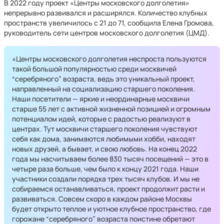
В 2022 году проект «Центры московского долголетия»
непрерывно развивался и расширялся. Количество клубных
пространств увеличилось с 21 до 71, сообщила Елена Громова,
руководитель сети центров московского долголетия (ЦМД).
«Центры московского долголетия неспроста пользуются
такой большой популярностью среди москвичей
“серебряного” возраста, ведь это уникальный проект,
направленный на социализацию старшего поколения.
Наши посетители — яркие и неординарные москвичи
старше 55 лет с активной жизненной позицией и огромным
потенциалом идей, которые с радостью реализуют в
центрах. Тут москвичи старшего поколения чувствуют
себя как дома, занимаются любимыми хобби, находят
новых друзей, а бывает, и свою любовь. На конец 2022
года мы насчитываем более 830 тысяч посещений — это в
четыре раза больше, чем было к концу 2021 года. Наши
участники создали порядка трех тысяч клубов. И мы не
собираемся останавливаться, проект продолжит расти и
развиваться. Совсем скоро в каждом районе Москвы
будет открыто теплое и уютное клубное пространство, где
горожане “серебряного” возраста поистине обретают