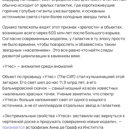
обычно исходит от зрелых галактик, где короткоживущие
горячие голубые гиганты уже выгорели, и основным
источником света стали более холодные звезды типа A.
Однако телескопы видят этот признак «зрелости» в объектах,
возникших всего через 600 млн лет после Большого взрыва.
Согласно современным моделям, у галактик в ту эпоху просто
не было времени, чтобы повзрослеть и обзавестись таким
звездным «населением». Это все равно что найти следы
развитой цивилизации в каменном веке.
«Утес» — аномалия среди аномалий
Объект по прозвищу «Утес» (The Cliff) стал кульминацией этой
загадки. Его свет шел до нас 11,9 млрд лет, а его
Бальмеровский скачок — самый мощный из всех известных
«маленьких красных точек. Ученые заметили, что спектр
«Утеса» больше напоминает свет от одного мощного
источника, а не от миллиардов отдельных звезд в галактике.
«Экстремальные свойства «Утеса» заставили нас вернуться к
чертежной доске и придумать совершенно новые модели», —
признается
астрофизик Анна де Грааф из Института