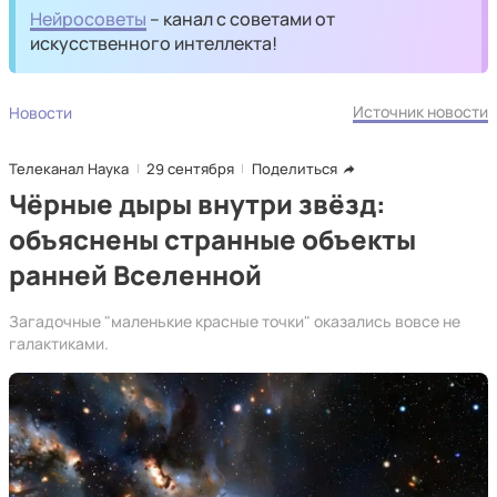
Нейросоветы
– канал с советами от
искусственного интеллекта!
Источник новости
Новости
Телеканал Наука
29 сентября
Поделиться
Чёрные дыры внутри звёзд:
объяснены странные объекты
ранней Вселенной
Загадочные "маленькие красные точки" оказались вовсе не
галактиками.