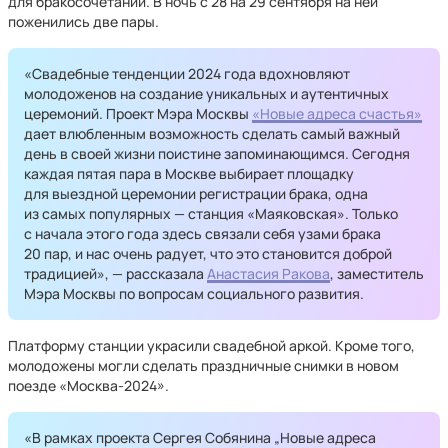
для бракосочетаний. В ночь с 28 на 29 сентября на ней
поженились две пары.
«Свадебные тенденции 2024 года вдохновляют
молодоженов на создание уникальных и аутентичных
церемоний. Проект Мэра Москвы
«Новые адреса счастья»
дает влюбленным возможность сделать самый важный
день в своей жизни поистине запоминающимся. Сегодня
каждая пятая пара в Москве выбирает площадку
для выездной церемонии регистрации брака, одна
из самых популярных — станция «Маяковская». Только
с начала этого года здесь связали себя узами брака
20 пар, и нас очень радует, что это становится доброй
традицией», — рассказала
Анастасия Ракова
, заместитель
Мэра Москвы по вопросам социального развития.
Платформу станции украсили свадебной аркой. Кроме того,
молодожены могли сделать праздничные снимки в новом
поезде «Москва-2024».
«В рамках проекта Сергея Собянина „Новые адреса