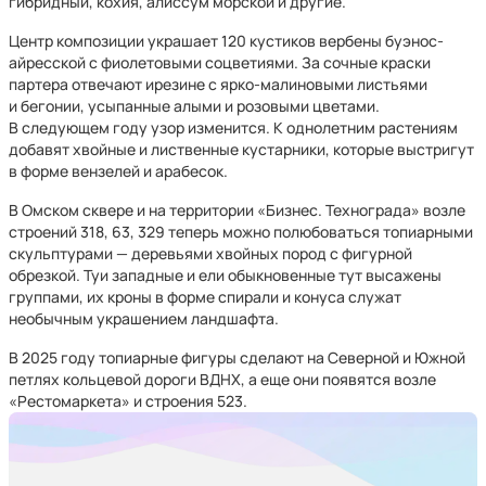
гибридный, кохия, алиссум морской и другие.
Центр композиции украшает 120 кустиков вербены буэнос-
айресской с фиолетовыми соцветиями. За сочные краски
партера отвечают ирезине с ярко-малиновыми листьями
и бегонии, усыпанные алыми и розовыми цветами.
В следующем году узор изменится. К однолетним растениям
добавят хвойные и лиственные кустарники, которые выстригут
в форме вензелей и арабесок.
В Омском сквере и на территории «Бизнес. Технограда» возле
строений 318, 63, 329 теперь можно полюбоваться топиарными
скульптурами — деревьями хвойных пород с фигурной
обрезкой. Туи западные и ели обыкновенные тут высажены
группами, их кроны в форме спирали и конуса служат
необычным украшением ландшафта.
В 2025 году топиарные фигуры сделают на Северной и Южной
петлях кольцевой дороги ВДНХ, а еще они появятся возле
«Рестомаркета» и строения 523.