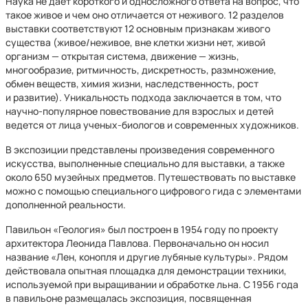
Наука не дает короткого и односложного ответа на вопрос, что
такое живое и чем оно отличается от неживого. 12 разделов
выставки соответствуют 12 основным признакам живого
существа (живое/неживое, вне клетки жизни нет, живой
организм — открытая система, движение — жизнь,
многообразие, ритмичность, дискретность, размножение,
обмен веществ, химия жизни, наследственность, рост
и развитие). Уникальность подхода заключается в том, что
научно-популярное повествование для взрослых и детей
ведется от лица ученых-биологов и современных художников.
В экспозиции представлены произведения современного
искусства, выполненные специально для выставки, а также
около 650 музейных предметов. Путешествовать по выставке
можно с помощью специального цифрового гида с элементами
дополненной реальности.
Павильон «Геология» был построен в 1954 году по проекту
архитектора Леонида Павлова. Первоначально он носил
название «Лен, конопля и другие лубяные культуры». Рядом
действовала опытная площадка для демонстрации техники,
используемой при выращивании и обработке льна. С 1956 года
в павильоне размещалась экспозиция, посвященная