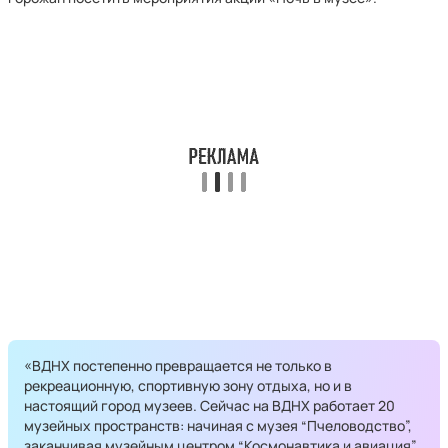
«ВДНХ постепенно превращается не только в
рекреационную, спортивную зону отдыха, но и в
настоящий город музеев. Сейчас на ВДНХ работает 20
музейных пространств: начиная с музея “Пчеловодство”,
заканчивая музейным центром “Космонавтика и авиация”.