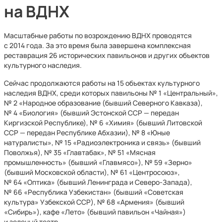
на ВДНХ
Масштабные работы по возрождению ВДНХ проводятся
с 2014 года. За это время была завершена комплексная
реставрация 26 исторических павильонов и других объектов
культурного наследия.
Сейчас продолжаются работы на 15 объектах культурного
наследия ВДНХ, среди которых павильоны № 1 «Центральный»,
№ 2 «Народное образование (бывший Северного Кавказа),
№ 4 «Биология» (бывший Эстонской ССР — передан
Киргизской Республике), № 6 «Химия» (бывший Литовской
ССР — передан Республике Абхазии), № 8 «Юные
натуралисты», № 15 «Радиоэлектроника и связь» (бывший
Поволжья), № 35 «Главтабак», № 51 «Мясная
промышленность» (бывший «Главмясо»), № 59 «Зерно»
(бывший Московской области), № 61 «Центросоюз»,
№ 64 «Оптика» (бывший Ленинграда и Северо-Запада),
№ 66 «Республика Узбекистан» (бывший «Советская
культура» Узбекской ССР), № 68 «Армения» (бывший
«Сибирь»), кафе «Лето» (бывший павильон «Чайная»)
и зеленый театр.