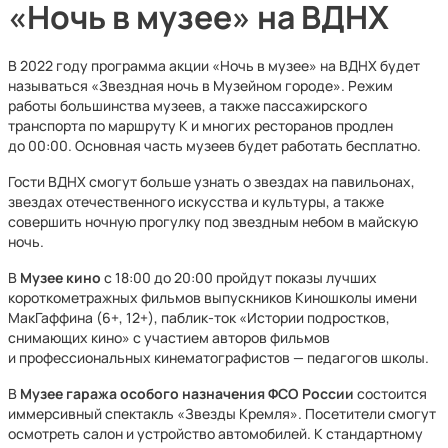
«Ночь в музее» на ВДНХ
В 2022 году программа акции «Ночь в музее» на ВДНХ будет
называться «Звездная ночь в Музейном городе». Режим
работы большинства музеев, а также пассажирского
транспорта по маршруту К и многих ресторанов продлен
до 00:00. Основная часть музеев будет работать бесплатно.
Гости ВДНХ смогут больше узнать о звездах на павильонах,
звездах отечественного искусства и культуры, а также
совершить ночную прогулку под звездным небом в майскую
ночь.
В
Музее кино
с 18:00 до 20:00 пройдут показы лучших
короткометражных фильмов выпускников Киношколы имени
МакГаффина (6+, 12+), паблик-ток «Истории подростков,
снимающих кино» с участием авторов фильмов
и профессиональных кинематографистов — педагогов школы.
В
Музее гаража особого назначения ФСО России
состоится
иммерсивный спектакль «Звезды Кремля». Посетители смогут
осмотреть салон и устройство автомобилей. К стандартному