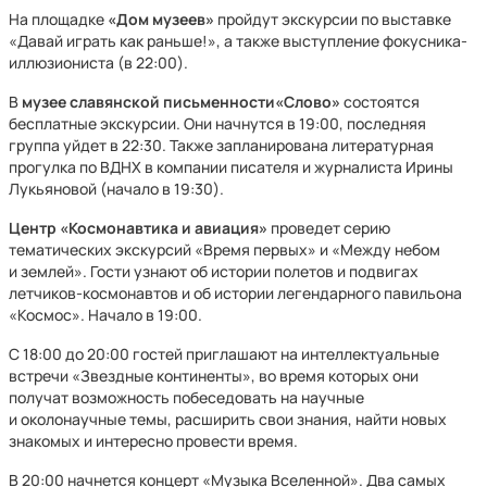
На площадке
«Дом музеев»
пройдут экскурсии по выставке
«Давай играть как раньше!», а также выступление фокусника-
иллюзиониста (в 22:00).
В
музее славянской письменности«Слово»
состоятся
бесплатные экскурсии. Они начнутся в 19:00, последняя
группа уйдет в 22:30. Также запланирована литературная
прогулка по ВДНХ в компании писателя и журналиста Ирины
Лукьяновой (начало в 19:30).
Центр «Космонавтика и авиация»
проведет серию
тематических экскурсий «Время первых» и «Между небом
и землей». Гости узнают об истории полетов и подвигах
летчиков-космонавтов и об истории легендарного павильона
«Космос». Начало в 19:00.
С 18:00 до 20:00 гостей приглашают на интеллектуальные
встречи «Звездные континенты», во время которых они
получат возможность побеседовать на научные
и околонаучные темы, расширить свои знания, найти новых
знакомых и интересно провести время.
В 20:00 начнется концерт «Музыка Вселенной». Два самых