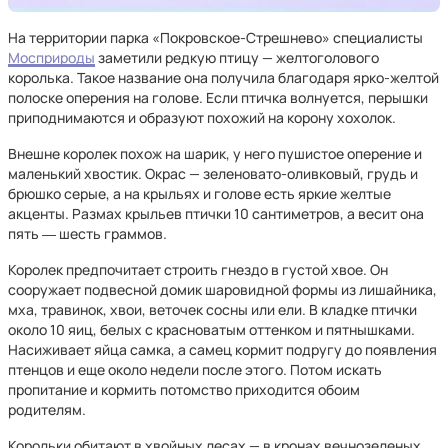
На территории парка «Покровское-Стрешнево» специалисты
Мосприроды
заметили редкую птицу — желтоголового
королька. Такое название она получила благодаря ярко-желтой
полоске оперения на голове. Если птичка волнуется, перышки
приподнимаются и образуют похожий на корону хохолок.
Внешне королек похож на шарик, у него пушистое оперение и
маленький хвостик. Окрас — зеленовато-оливковый, грудь и
брюшко серые, а на крыльях и голове есть яркие желтые
акценты. Размах крыльев птички 10 сантиметров, а весит она
пять ― шесть граммов.
Королек предпочитает строить гнездо в густой хвое. Он
сооружает подвесной домик шаровидной формы из лишайника,
мха, травинок, хвои, веточек сосны или ели. В кладке птички
около 10 яиц, белых с красноватым оттенком и пятнышками.
Насиживает яйца самка, а самец кормит подругу до появления
птенцов и еще около недели после этого. Потом искать
пропитание и кормить потомство приходится обоим
родителям.
Корольки обитают в хвойных лесах — в кронах вечнозеленых