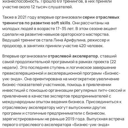
жизнеспособность. Прошло 69 тренингов, в них приняли
участие около 12 тысяч слушателей.
Также в 2021 году впервые организовали
серии отраслевых
тренингов по развитию soft
skills
. Они рассчитаны на
молодых людей в возрасте 17–35 лет. В этом сезоне акцент
сделали на развитие навыков ораторского мастерства.
Ведущей тренингов стала Лина Арифулина, режиссер и
продюсер, в занятиях приняли участие 420 человек.
Впервые организовали
отраслевой акселератор
, ставший
самой продолжительной программой в рамках проекта (22
недели). Это последняя ступень и логическое завершение
преакселерационной и акселерационной программ «Бизнес-
уик-энда». Она ориентирована на многократное увеличение
бизнес-показателей участников, помощь в привлечении
инвестиций с помощью организации регулярных питч-сессий и
привлечение в качестве экспертов предпринимателей с
международным опытом ведения бизнеса. Присоединиться к
отраслевому акселератору могут выпускники других
программ и столичные предприниматели с бизнесом,
зарегистрированным не раньше 2019 года. Выпускная встреча
первого отраслевого акселератора «Бизнес-уик-энда»