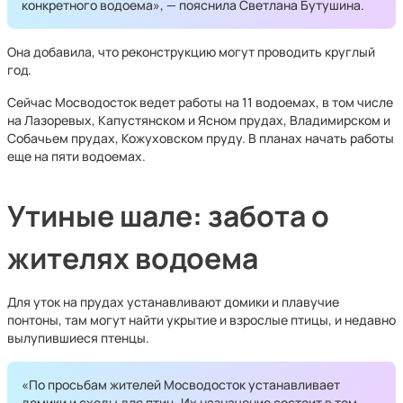
конкретного водоема», — пояснила Светлана Бутушина.
Она добавила, что реконструкцию могут проводить круглый
год.
Сейчас Мосводосток ведет работы на 11 водоемах, в том числе
на Лазоревых, Капустянском и Ясном прудах, Владимирском и
Собачьем прудах, Кожуховском пруду. В планах начать работы
еще на пяти водоемах.
Утиные шале: забота о
жителях водоема
Для уток на прудах устанавливают домики и плавучие
понтоны, там могут найти укрытие и взрослые птицы, и недавно
вылупившиеся птенцы.
«По просьбам жителей Мосводосток устанавливает
домики и сходы для птиц. Их назначение состоит в том,