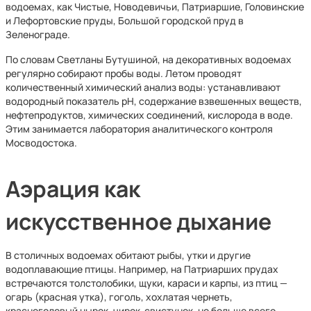
водоемах, как Чистые, Новодевичьи, Патриаршие, Головинские
и Лефортовские пруды, Большой городской пруд в
Зеленограде.
По словам Светланы Бутушиной, на декоративных водоемах
регулярно собирают пробы воды. Летом проводят
количественный химический анализ воды: устанавливают
водородный показатель pH, содержание взвешенных веществ,
нефтепродуктов, химических соединений, кислорода в воде.
Этим занимается лаборатория аналитического контроля
Мосводостока.
Аэрация как
искусственное дыхание
В столичных водоемах обитают рыбы, утки и другие
водоплавающие птицы. Например, на Патриарших прудах
встречаются толстолобики, щуки, караси и карпы, из птиц —
огарь (красная утка), гоголь, хохлатая чернеть,
красноголовый нырок, чирок-свистунок, но больше всего