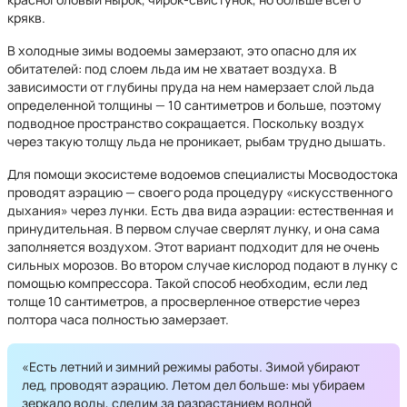
крякв.
В холодные зимы водоемы замерзают, это опасно для их
обитателей: под слоем льда им не хватает воздуха. В
зависимости от глубины пруда на нем намерзает слой льда
определенной толщины — 10 сантиметров и больше, поэтому
подводное пространство сокращается. Поскольку воздух
через такую толщу льда не проникает, рыбам трудно дышать.
Для помощи экосистеме водоемов специалисты Мосводостока
проводят аэрацию — своего рода процедуру «искусственного
дыхания» через лунки. Есть два вида аэрации: естественная и
принудительная. В первом случае сверлят лунку, и она сама
заполняется воздухом. Этот вариант подходит для не очень
сильных морозов. Во втором случае кислород подают в лунку с
помощью компрессора. Такой способ необходим, если лед
толще 10 сантиметров, а просверленное отверстие через
полтора часа полностью замерзает.
«Есть летний и зимний режимы работы. Зимой убирают
лед, проводят аэрацию. Летом дел больше: мы убираем
зеркало воды, следим за разрастанием водной