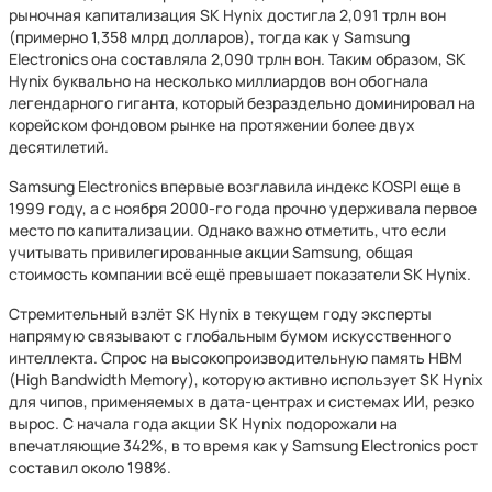
рыночная капитализация SK Hynix достигла 2,091 трлн вон
(примерно 1,358 млрд долларов), тогда как у Samsung
Electronics она составляла 2,090 трлн вон. Таким образом, SK
Hynix буквально на несколько миллиардов вон обогнала
легендарного гиганта, который безраздельно доминировал на
корейском фондовом рынке на протяжении более двух
десятилетий.
Samsung Electronics впервые возглавила индекс KOSPI еще в
1999 году, а с ноября 2000-го года прочно удерживала первое
место по капитализации. Однако важно отметить, что если
учитывать привилегированные акции Samsung, общая
стоимость компании всё ещё превышает показатели SK Hynix.
Стремительный взлёт SK Hynix в текущем году эксперты
напрямую связывают с глобальным бумом искусственного
интеллекта. Спрос на высокопроизводительную память HBM
(High Bandwidth Memory), которую активно использует SK Hynix
для чипов, применяемых в дата-центрах и системах ИИ, резко
вырос. С начала года акции SK Hynix подорожали на
впечатляющие 342%, в то время как у Samsung Electronics рост
составил около 198%.